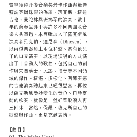
曾經獲得丹麥音樂獎最佳作曲與最佳
藍調專輯殊榮的保羅．班克斯，精通
吉他、曼陀林與斑鳩琴的演奏，數十
年的演奏生涯中與許多不同樂團及音
樂人共事過。本專輯加入了薩克斯風
演奏者雅克伯．迪尼森（Dinesen），
以兩種樂器加上兩位和聲、還有他兒
子的口琴演奏，以現場演唱的方式演
出了十首動人的歌曲，包括自己的創
作與來自爵士、民謠、福音等不同領
域的傑作。精湛、多樣化、有節奏感
的吉他演奏聽起來已經很豐富，再佐
以薩克斯風曼妙變化的音色、口琴靈
動的吹奏，就像是一盤好菜般讓人再
三回味！當然，保羅．班克斯自己的
歌聲與作曲，更是充滿表情。
【曲目】
01. The White Hotel