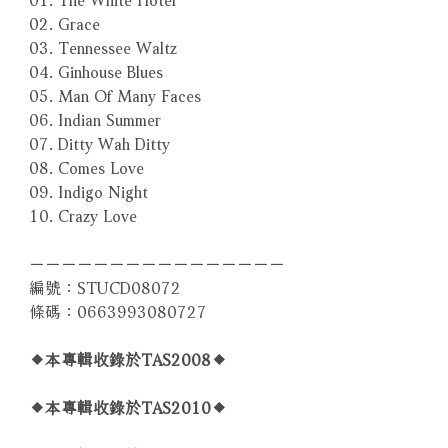
02. Grace
03. Tennessee Waltz
04. Ginhouse Blues
05. Man Of Many Faces
06. Indian Summer
07. Ditty Wah Ditty
08. Comes Love
09. Indigo Night
10. Crazy Love
－－－－－－－－－－－－－－－－
編號：STUCD08072
條碼：0663993080727
◆本專輯收錄於TAS2008◆
◆本專輯收錄於TAS2010◆