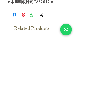
◆本專輯收錄於TAS2012◆
Related Products
With Sample
With Sample
Susan Wong：靠近你（25週年紀
Susan Wong：靠近你（
念版） (SACD) 【Evosound】
念版） (MQA-CD) 【Evos