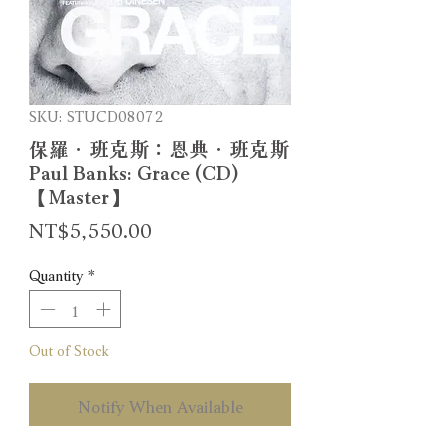
SKU: STUCD08072
保羅．班克斯：恩典．班克斯
Paul Banks: Grace (CD)
【Master】
Price
NT$5,550.00
Quantity
*
Out of Stock
Notify When Available