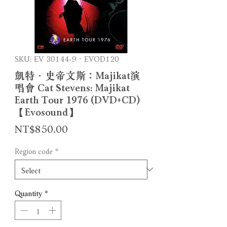
SKU: EV 30144-9．EVOD120
凱特．史帝文斯：Majikat演
唱會 Cat Stevens: Majikat
Earth Tour 1976 (DVD+CD)
【Evosound】
Price
NT$850.00
Region code
*
Quantity
*