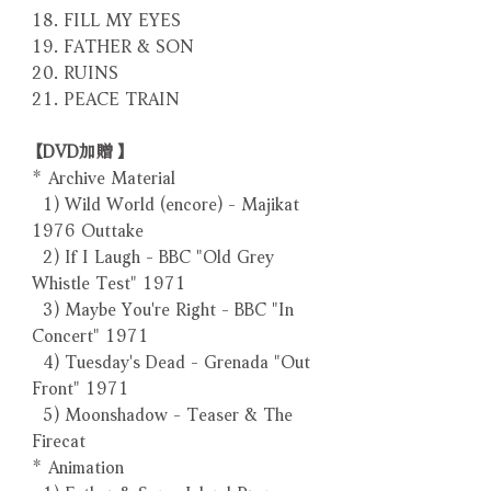
18. FILL MY EYES
19. FATHER & SON
20. RUINS
21. PEACE TRAIN
【DVD加贈】
* Archive Material
1) Wild World (encore) - Majikat
1976 Outtake
2) If I Laugh - BBC "Old Grey
Whistle Test" 1971
3) Maybe You're Right - BBC "In
Concert" 1971
4) Tuesday's Dead - Grenada "Out
Front" 1971
5) Moonshadow - Teaser & The
Firecat
* Animation
1) Father & Son - Island Promo