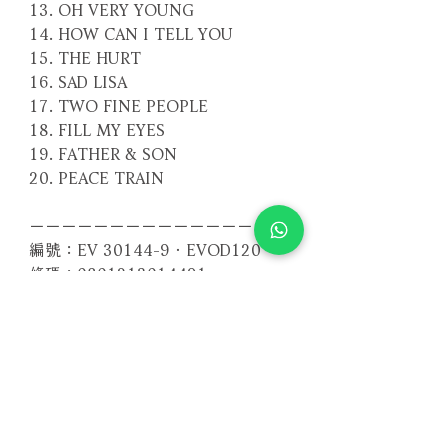
13. OH VERY YOUNG
14. HOW CAN I TELL YOU
15. THE HURT
16. SAD LISA
17. TWO FINE PEOPLE
18. FILL MY EYES
19. FATHER & SON
20. PEACE TRAIN
－－－－－－－－－－－－－－－－
編號：EV 30144-9．EVOD120
條碼：0801213014491．
4897012123430
－－－－－－－－－－－－－－－－
【DVD】
聲道：Dolby Surround 5.1, Dolby
Digital Stereo, DTS Surround Sound
時間：135分鐘
螢幕比：NTSC 4:3