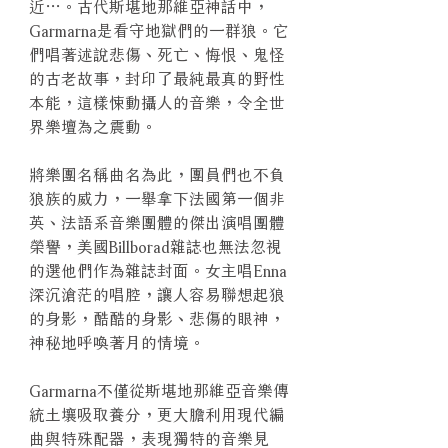
近…。古代斯堪地那維亞神話中，
Garmarna是看守地獄們的一群狼。它
們唱著述說悲傷、死亡、悔恨、鬼怪
的古老故事，封印了最純最真的野性
本能，這樣悚動攝人的音樂，令全世
界樂壇為之震動。
將樂團名稱曲名為此，團員們也不負
狼族的威力，一舉拿下法國第一個非
英、法語系音樂團體的傑出演唱團體
榮譽，美國Billborad雜誌也無法忽視
的選他們作為雜誌封面。女主唱Enna
深沉滄茫的唱腔，讓人容易聯想起狼
的身影，酷酷的身影、悲傷的眼神，
神秘地呼喚著月的情境。
Garmarna不僅從斯堪地那維亞音樂傳
統土壤吸取養分，更大膽利用現代編
曲與特殊配器，表現獨特的音樂見