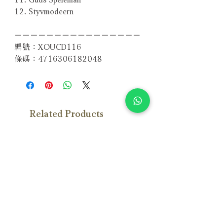
12. Styvmodeern
－－－－－－－－－－－－－－－－
編號：XOUCD116
條碼：4716306182048
Related Products
With Sample
With Sample