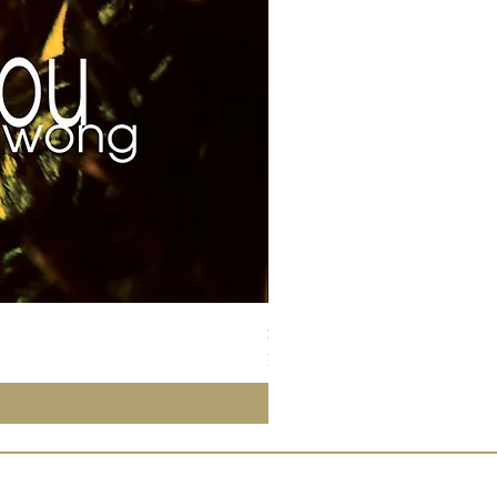
Susan Wong：靠近你（25週年紀
Price
NT$700.00