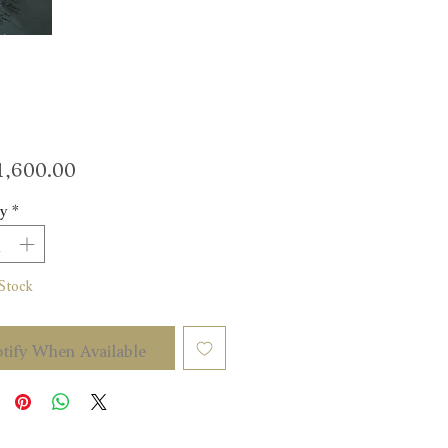
Price
,600.00
y
*
Stock
tify When Available