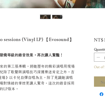
NT$1
sessions (Vinyl LP) 【Evosound】
Quantit
發燒等級的錄音效果，再次讓人驚豔！
年以來的第三張專輯，將她歷年的精彩演唱用現場
Out of 
兒除了歌聲與演唱技巧深獲樂迷肯定之外，吉
o現場》以卡兒自彈自唱為主，除了見識她演唱
No
場對情緒的掌控更讓人驚奇。這次的錄音採用
的LP版本。