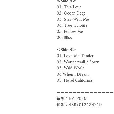
＜Side A＞
01. This Love
02. Ocean Deep
03. Stay With Me
04. True Colours
05. Follow Me
06. Bliss
＜Side B＞
01. Love Me Tender
02. Wonderwall / Sorry
03. Wild World
04 When I Dream
05. Hotel California
－－－－－－－－－－－－－－
編號：EVLP026
條碼：4897012134719