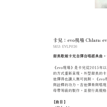
卡兒：evo現場 Chlara: evo 
SKU: EVLP026
甜美歌姬卡兒自彈自唱經典曲，
《evo現場》是卡兒從2015
的方式重新呈現。外型甜美的卡
他彈得也讓人無可挑剔。《ev
與詮釋的功力，吉他彈奏與唱現
母帶等級的製作，並發行高規格
【曲目】