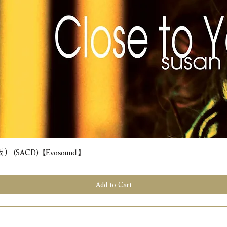
(SACD) 【Evosound】
Quick View
Add to Cart