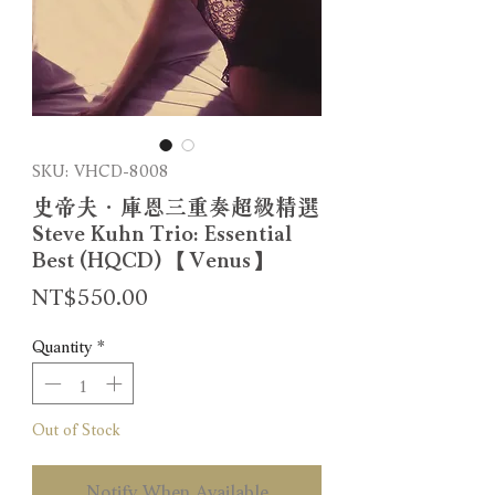
SKU: VHCD-8008
史帝夫．庫恩三重奏超級精選
Steve Kuhn Trio: Essential
Best (HQCD) 【Venus】
Price
NT$550.00
Quantity
*
Out of Stock
Notify When Available