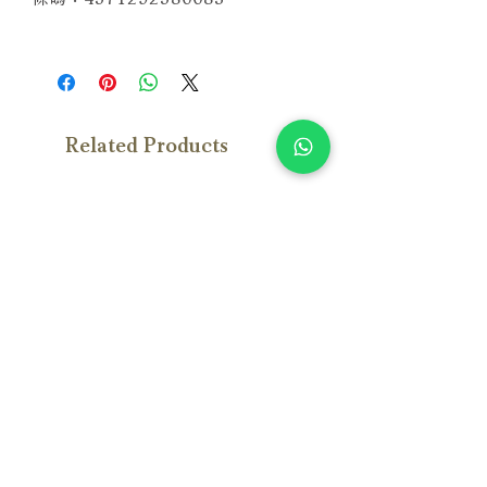
Related Products
With Sample
With Sample
Susan Wong：靠近你（25週年紀
Susan Wong：靠近你（