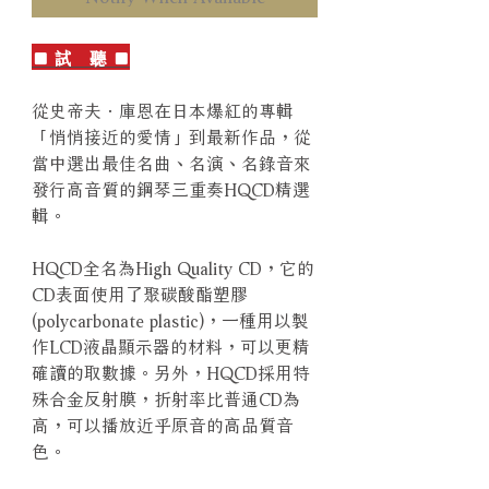
■ 試 聽 ■
從史帝夫．庫恩在日本爆紅的專輯
「悄悄接近的愛情」到最新作品，從
當中選出最佳名曲、名演、名錄音來
發行高音質的鋼琴三重奏HQCD精選
輯。
HQCD全名為High Quality CD，它的
CD表面使用了聚碳酸酯塑膠
(polycarbonate plastic)，一種用以製
作LCD液晶顯示器的材料，可以更精
確讀的取數據。另外，HQCD採用特
殊合金反射膜，折射率比普通CD為
高，可以播放近乎原音的高品質音
色。