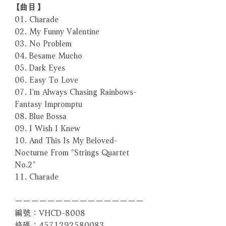
【曲目】
01. Charade
02. My Funny Valentine
03. No Problem
04. Besame Mucho
05. Dark Eyes
06. Easy To Love
07. I'm Always Chasing Rainbows-
Fantasy Impromptu
08. Blue Bossa
09. I Wish I Knew
10. And This Is My Beloved-
Nocturne From "Strings Quartet
No.2"
11. Charade
－－－－－－－－－－－－－－－－
編號：VHCD-8008
條碼：4571292580083