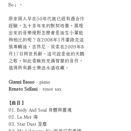
Bo」。
原來兩人早在50年代就已經有過合作
經驗，五十多年來的默契培養，展現
出來的音樂視野怎麼會是後生小輩能
夠相比的呢？在2008年5月灌錄完這
張專輯後，吉昂尼．貝索在2009年8
月17日與世長辭。這可說是他的天鵝
之歌，如此委婉而充滿智慧的音符，
值得所有爵士樂迷永遠收藏。
Gianni Basso
- piano
Renato Sellani
- tenor sax
【曲目】
01. Body And Soul 身體與靈魂
02. La Mer 海
03. Star Dust 星塵
04. Ma L'Amoure No 但若沒有愛情