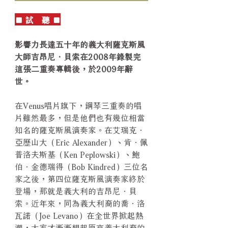
■ 試 聽 ■
影響力長達五十年的義大利薩克斯風
大師吉昂尼．貝索在2008年錄製完
這張二重奏專輯後，於2009年辭
世。
在Venus唱片旗下，鋼琴三重奏的唱
片雖然最多，但是他們也有幾位相當
知名的薩克斯風演奏家。在艾瑞克．
亞歷山大（Eric Alexander）、肯．佩
普洛夫斯基（Ken Peplowski）、鮑
伯．金德瑞得（Bob Kindred）三位名
家之後，第四位薩克斯風演奏家終於
登場，那就是義大利的吉昂尼．貝
索。近年來，同為義大利裔的喬．洛
瓦諾（Joe Levano）在全世界掀起熱
潮，大家才漸漸想起原來義大利裔的