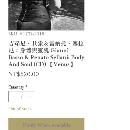
SKU: VHCD-1018
吉昂尼．貝索＆雷納托．塞拉
尼：身體與靈魂 Gianni
Basso & Renato Sellani: Body
And Soul (CD) 【Venus】
Price
NT$520.00
Quantity
*
Out of Stock
Notify When Available