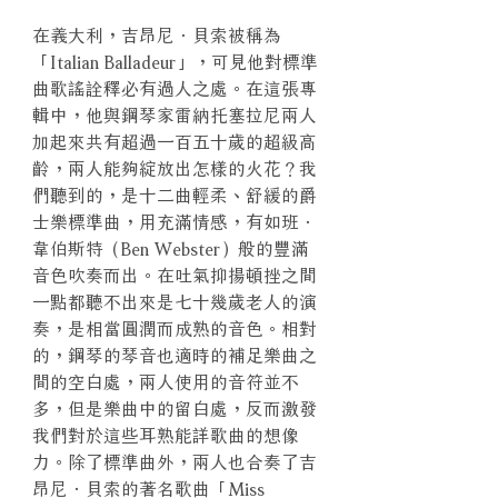
在義大利，吉昂尼．貝索被稱為
「Italian Balladeur」，可見他對標準
曲歌謠詮釋必有過人之處。在這張專
輯中，他與鋼琴家雷納托塞拉尼兩人
加起來共有超過一百五十歲的超級高
齡，兩人能夠綻放出怎樣的火花？我
們聽到的，是十二曲輕柔、舒緩的爵
士樂標準曲，用充滿情感，有如班．
韋伯斯特（Ben Webster）般的豐滿
音色吹奏而出。在吐氣抑揚頓挫之間
一點都聽不出來是七十幾歲老人的演
奏，是相當圓潤而成熟的音色。相對
的，鋼琴的琴音也適時的補足樂曲之
間的空白處，兩人使用的音符並不
多，但是樂曲中的留白處，反而激發
我們對於這些耳熟能詳歌曲的想像
力。除了標準曲外，兩人也合奏了吉
昂尼．貝索的著名歌曲「Miss