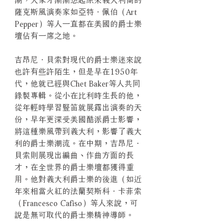
薩克斯風演奏家如亞特．佩伯（Art
Pepper）等人一直都在美國的爵士樂
壇佔有一席之地。
吉昂尼．貝索對現代的爵士樂迷來說
也許有些許陌生，但是早在1950年
代，他就已經與Chet Baker等人共同
錄製專輯。從小在比利時生長的他，
從年輕時學習豎笛就展露出演奏的天
份，早年更深受美國酷派爵士影響，
將這種樂風帶到義大利，影響了義大
利的爵士樂潮流。在中期，吉昂尼．
貝索則展現出編曲、作曲方面的長
才，在全世界的爵士樂壇都獲得重
用。他對義大利爵士樂的後進（如近
年來相當火紅的法蘭契斯科．卡菲索
（Francesco Cafiso）等人來說，可
說是無可取代的爵士樂精神導師。