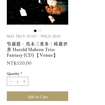
SKU: TKCV-35337．VHCD-2016
哈羅德．馬本三重奏：綺麗世
界 Harold Mabern Trio:
Fantasy (CD) 【Venus】
Price
NT$520.00
Quantity
*
Add to Cart