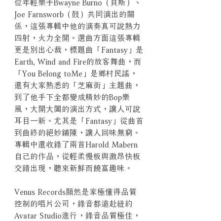
位年輕樂手Bwayne Burno（貝斯）、
Joe Farnsworb（鼓）共同演出的關
係，這張專輯中他的演奏真可說熱力
四射，火力全開。選曲方面這張專輯
更是別出心裁，標題曲「Fantasy」是
Earth, Wind and Fire的放客舞曲，而
「You Belong toMe」是鄉村民謠，
還有大家熟悉的「芝麻街」主題曲，
到了他手下全都變成精妙的Bop樂
風，大開大闔的演出方式，讓人可說
耳目一新。尤其是「Fantasy」從曲首
到曲終的絕妙鋪陳，讓人回味無窮。
專輯中還收錄了兩首Harold Mabern
自己的作品，從輕柔慢板與激昂快板
交錯出現，聽來新鮮而饒富趣味。
Venus Records顯然是家極懂得品質
控制的唱片公司，錄音都遠赴紐約
Avatar Studio進行，錄音品質極佳，