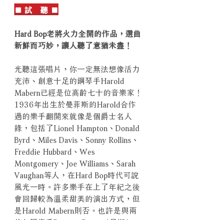
■ 試 聽 ■
Hard Bop老將火力全開的作品，選曲
新鮮而巧妙，讓人聽了意猶未盡！
光聽這張唱片，你一定無法想像活力
充沛、創意十足的鋼琴手Harold
Mabern已經是位高齡七十的音樂家！
1936年出生於曼菲斯的Harold合作
過的樂手翻開來就像是個爵士名人
錄，包括了Lionel Hampton、Donald
Byrd、Miles Davis、Sonny Rollins、
Freddie Hubbard、Wes
Montgomery、Joe Williams、Sarah
Vaughan等人，在Hard Bop時代可說
風光一時。許多樂手在上了年紀之後
會回歸較為溫柔甜美的演出方式，但
是Harold Mabern則否。也許是與兩