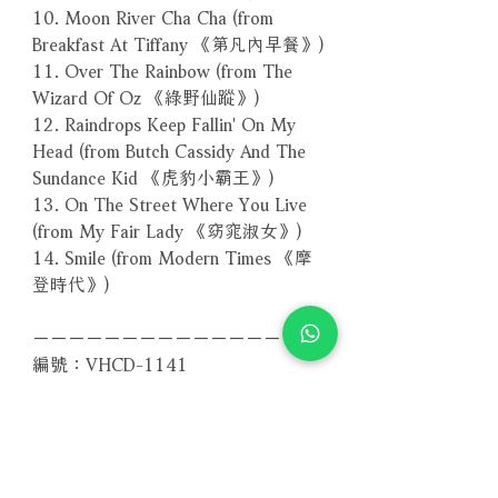
10. Moon River Cha Cha (from
Breakfast At Tiffany 《第凡內早餐》)
11. Over The Rainbow (from The
Wizard Of Oz 《綠野仙蹤》)
12. Raindrops Keep Fallin' On My
Head (from Butch Cassidy And The
Sundance Kid 《虎豹小霸王》)
13. On The Street Where You Live
(from My Fair Lady 《窈窕淑女》)
14. Smile (from Modern Times 《摩
登時代》)
－－－－－－－－－－－－－－－－
編號：VHCD-1141
條碼：4571292511414
其他版本 More Formats