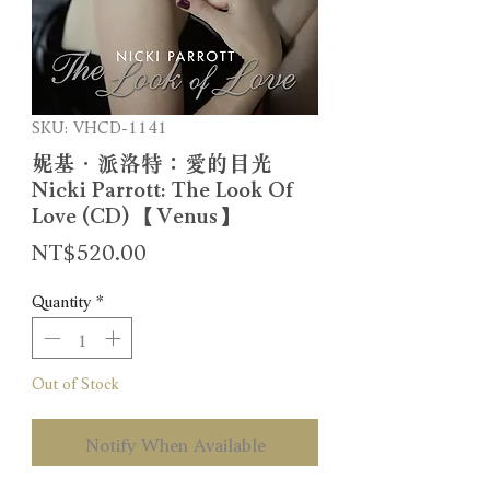
SKU: VHCD-1141
妮基．派洛特：愛的目光
Nicki Parrott: The Look Of
Love (CD) 【Venus】
Price
NT$520.00
Quantity
*
Out of Stock
Notify When Available