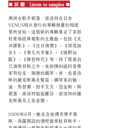
■ 試 聽 Listen to samples ■
澳洲女歌手妮基．派洛特在日本
VENUS唱片發行的專輯熱賣的程度
眾所皆知，這張新的專輯集合了多部
好萊塢經典電影的主題曲，包括《北
非諜影》、《往日情懷》、《窈窕淑
女》、《第凡內早餐》、《綠野仙
蹤》、《摩登時代》等。除了妮基自
己演奏貝斯之外，來助陣的紐約音樂
家有恰克．瑞德的鐵琴、肯．皮普洛
斯的薩克斯風及豎笛、鋼琴家約翰．
迪．馬替農、鼓手艾文．亞金斯，與
妮基．派洛特姐姐麗莎．派洛特的薩
克斯風及上低音號。
2000年6月，她在吉他傳奇樂手雷
斯．保羅開設的酒吧當常駐貝斯手，
每個禮拜一都與高齡超過九十歲的雷