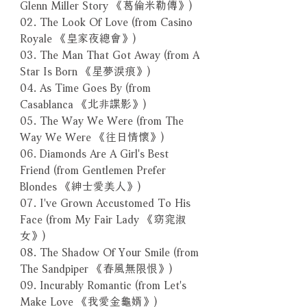
Glenn Miller Story 《葛倫米勒傳》)
02. The Look Of Love (from Casino
Royale 《皇家夜總會》)
03. The Man That Got Away (from A
Star Is Born 《星夢淚痕》)
04. As Time Goes By (from
Casablanca 《北非諜影》)
05. The Way We Were (from The
Way We Were 《往日情懷》)
06. Diamonds Are A Girl's Best
Friend (from Gentlemen Prefer
Blondes 《紳士愛美人》)
07. I've Grown Accustomed To His
Face (from My Fair Lady 《窈窕淑
女》)
08. The Shadow Of Your Smile (from
The Sandpiper 《春風無限恨》)
09. Incurably Romantic (from Let's
Make Love 《我愛金龜婿》)