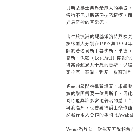
貝斯是爵士樂界最龐大的樂器，
洛特不但貝斯演奏技巧精湛，而
界最奇妙的音樂家。
出生於澳洲的妮基派洛特與吹奏
姊妹兩人分別在1993與199
師於著名貝斯手魯佛斯．里德（Ru
雷斯．保羅（Les Paul）開設
與高齡超過九十歲的雷斯．保羅
克拉克．泰瑞、勃基．皮薩瑞利
妮基四歲開始學習鋼琴，求學期
姊的樂團需要一位貝斯手，因此
同時也與許多當地著名的爵士音
與演唱外，也曾獲得爵士樂作曲
姊發行兩人合作的專輯《Awabakal
Venus唱片公司對妮基可說相