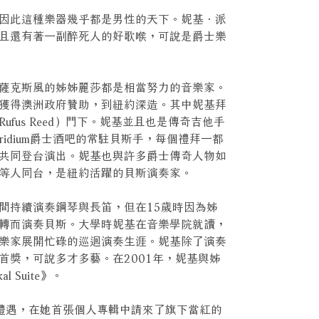
因此這種樂器幾乎都是男性的天下。妮基．派
且還有著一副醉死人的好歌喉，可說是爵士樂
薩克斯風的姊姊麗莎都是相當努力的音樂家。
4年獲得澳洲政府贊助，到紐約深造。其中妮基拜
fus Reed）門下。妮基並且也是傳奇吉他手
的Iridium爵士酒吧的常駐貝斯手，每個禮拜一都
共同登台演出。妮基也與許多爵士傳奇人物如
等人同台，是紐約活躍的貝斯演奏家。
間持續演奏鋼琴與長笛，但在15歲時因為姊
轉而演奏貝斯。大學時妮基在音樂學院就讀，
樂家展開忙碌的巡迴演奏生涯。妮基除了演奏
首獎，可說多才多藝。在2001年，妮基與姊
 Suite》。
當禮遇，在她首張個人專輯中請來了旗下當紅的