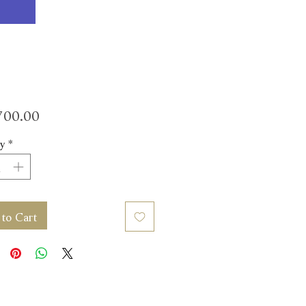
Price
00.00
y
*
to Cart