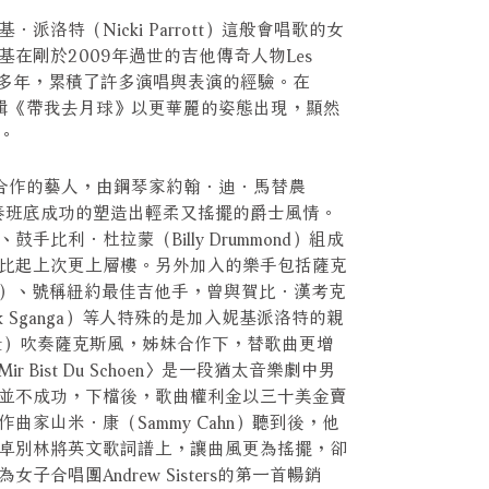
洛特（Nicki Parrott）這般會唱歌的女
在剛於2009年過世的吉他傳奇人物Les
手多年，累積了許多演唱與表演的經驗。在
專輯《帶我去月球》以更華麗的姿態出現，顯然
。
次合作的藝人，由鋼琴家約翰．迪．馬替農
）領軍的伴奏班底成功的塑造出輕柔又搖擺的爵士風情。
比利．杜拉蒙（Billy Drummond）組成
比起上次更上層樓。另外加入的樂手包括薩克
llen）、號稱紐約最佳吉他手，曾與賀比．漢考克
 Sganga）等人特殊的是加入妮基派洛特的親
rrott）吹奏薩克斯風，姊妹合作下，替歌曲更增
r Bist Du Schoen〉是一段猶太音樂劇中男
並不成功，下檔後，歌曲權利金以三十美金賣
曲家山米．康（Sammy Cahn）聽到後，他
卓別林將英文歌詞譜上，讓曲風更為搖擺，卻
合唱團Andrew Sisters的第一首暢銷