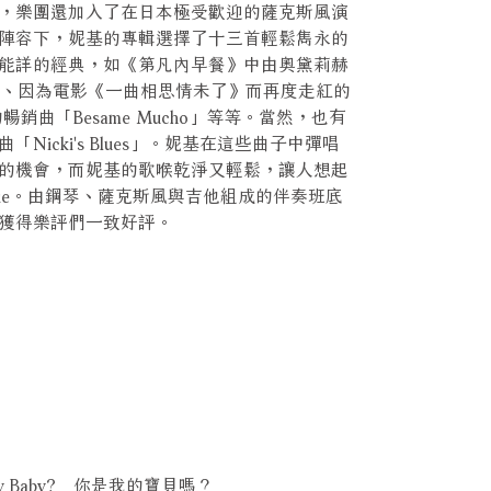
，樂團還加入了在日本極受歡迎的薩克斯風演
陣容下，妮基的專輯選擇了十三首輕鬆雋永的
能詳的經典，如《第凡內早餐》中由奧黛莉赫
er」、因為電影《一曲相思情未了》而再度走紅的
高的暢銷曲「Besame Mucho」等等。當然，也有
icki's Blues」。妮基在這些曲子中彈唱
的機會，而妮基的歌喉乾淨又輕鬆，讓人想起
earie。由鋼琴、薩克斯風與吉他組成的伴奏班底
獲得樂評們一致好評。
in't My Baby? 你是我的寶貝嗎？