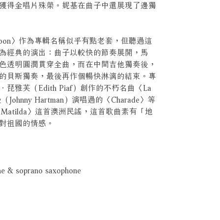
獲得金唱片殊榮。妮基在曲子中還展現了邊獨
he Moon〉作為專輯名稱似乎有點老套，但聽過這
為經典的演出：曲子以較快的節奏展開，馬
色透明圓潤貫穿全曲，而在中間吉他獨奏後，
的貝斯獨奏，最後再作個暢快淋漓的結束。專
雅芙（Edith Piaf）創作的不朽名曲〈La
（Johnny Hartman）演唱過的〈Charade〉等
g Matilda〉這首澳洲民謠，這首歌曲素有「地
對祖國的情感。
ne & soprano saxophone