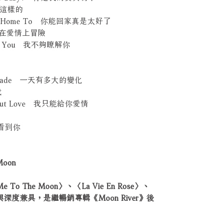
不是這樣的
 Come Home To 你能回家真是太好了
ove 在愛情上冒險
About You 我不夠瞭解你
 Day Made 一天有多大的變化
我
hing But Love 我只能給你愛情
每次看到你
Moon
o The Moon〉、〈La Vie En Rose〉、
與深度兼具，是繼暢銷專輯《Moon River》後