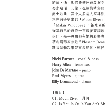
約翰．迪．瑪悌農擔任鋼琴演奏
奏家哈瑞．艾倫。在這樣精彩的
爵士歌曲，其中大多是大家耳熟
本在窗邊唱出的「Moon Riv
「Makin' Whoopee」、納京
妮基自己的創作一首傳統藍調歌曲「N
俱佳，幾乎每曲都有她精彩獨奏
著名鋼琴家兼歌手Blossom D
讓音樂聽起來豐富多變化，難怪
Nicki Parrott
- vocal & bass
Harry Allen
- tenor sax
John Di Martino
- piano
Paul Myers
- guitar
Billy Drummond
- drums
【曲目】
01. Moon River 月河
02. Is You Is Or Is You A