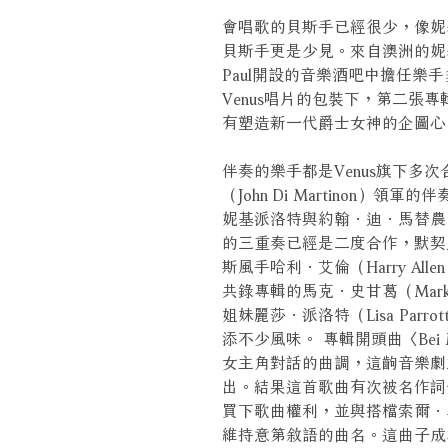
會唱歌的貝斯手已經很少，像妮基．派
貝斯手更是少見。來自澳洲的妮基
Paul開設的音樂酒吧中擔任樂
Venus唱片的包裝下，第二張
有塑造新一代爵士女神的企圖心
伴奏的樂手都是Venus旗下多
（John Di Martinon
妮基派洛特與約翰．迪．馬替農、鼓手
的三重奏已經是二度合作，默契
斯風手哈利．艾倫（Harry A
共錄專輯的馬克．史甘葛（Mark
姐妹麗莎．派洛特（Lisa Pa
添不少風味。 專輯開頭曲〈Bei Mi
女主角對話的曲調，這齣音樂劇
出。結果這首歌曲有次被名作詞作
買下歌曲權利，並與搭檔索爾．
維持意第敘語的曲名。這曲子成為女子