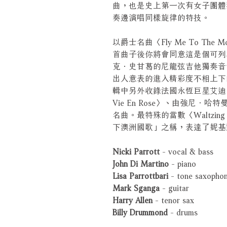
曲，也是史上第一次有女子團體
奏邊演唱同樣旋律的特技。
以爵士名曲〈Fly Me To T
首曲子後你將會同意這是個可列
克．史甘葛的尼龍弦吉他獨奏音
出人意表的進入精彩度不相上下
輯中另外收錄法國永恆巨星艾迪．琵
Vie En Rose〉、由強尼．哈特曼
名曲。最特殊的當數〈Waltzin
下澳洲國歌」之稱，表達了妮基
Nicki Parrott
- vocal & bass
John Di Martino
- piano
Lisa Parrottbari
- tone saxopho
Mark Sganga
- guitar
Harry Allen
- tenor sax
Billy Drummond
- drums