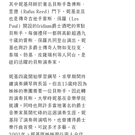
其中妮基拜師於著名貝斯手魯佛斯．
里德（Rufus Reed）門下。妮基並且
也是傳奇吉他手雷斯．保羅（Les
Paul）開設的Iridium爵士酒吧的常駐
貝斯手，每個禮拜一都與高齡超過九
十歲的雷斯．保羅共同登台演出。妮
基也與許多爵士傳奇人物如克拉克．
泰瑞、勃基．皮薩瑞利等人同台，是
紐約活躍的貝斯演奏家。
妮基四歲開始學習鋼琴，求學期間持
續演奏鋼琴與長笛，但在15歲時因為
姊姊的樂團需要一位貝斯手，因此轉
而演奏貝斯。大學時妮基在音樂學院
就讀，同時也與許多當地著名的爵士
音樂家展開忙碌的巡迴演奏生涯。妮
基除了演奏與演唱外，也曾獲得爵士
樂作曲首獎，可說多才多藝。在
2001年，妮基與姊姊發行兩人合作