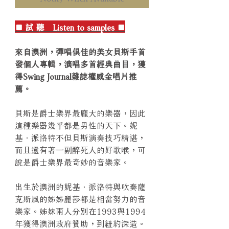
■ 試 聽 Listen to samples ■
來自澳洲，彈唱俱佳的美女貝斯手首
發個人專輯，演唱多首經典曲目，獲
得Swing Journal雜誌權威金唱片推
薦。
貝斯是爵士樂界最龐大的樂器，因此
這種樂器幾乎都是男性的天下。妮
基．派洛特不但貝斯演奏技巧精湛，
而且還有著一副醉死人的好歌喉，可
說是爵士樂界最奇妙的音樂家。
出生於澳洲的妮基．派洛特與吹奏薩
克斯風的姊姊麗莎都是相當努力的音
樂家。姊妹兩人分別在1993與1994
年獲得澳洲政府贊助，到紐約深造。