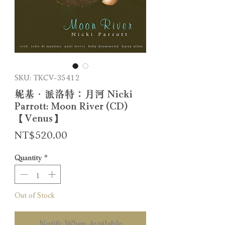
SKU: TKCV-35412
妮基．派洛特：月河 Nicki
Parrott: Moon River (CD)
【Venus】
Price
NT$520.00
Quantity
*
Out of Stock
Notify When Available