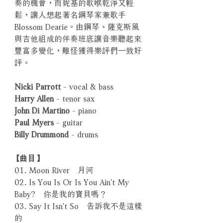
奏的機會，而妮基的歌喉乾淨又輕
鬆，讓人想起著名鋼琴家兼歌手
Blossom Dearie。由鋼琴、薩克斯風
與吉他組成的伴奏班底讓音樂聽起來
豐富多變化，難怪獲得樂評們一致好
評。
Nicki Parrott
- vocal & bass
Harry Allen
- tenor sax
John Di Martino
- piano
Paul Myers
- guitar
Billy Drummond
- drums
【曲目】
01. Moon River 月河
02. Is You Is Or Is You Ain't My
Baby? 你是我的寶貝嗎？
03. Say It Isn't So 告訴我不是這樣
的