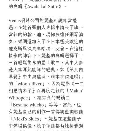
的專輯《Awabakal Suite》。
Venus唱片公司對妮基可說相當禮
遇，在她首張個人專輯中請來了旗下
當紅的約翰．迪．瑪悌農擔任鋼琴演
奏，樂團還加入了在日本極受歡迎的
薩克斯風演奏家哈瑞．艾倫。在這樣
精彩的陣容下，妮基的專輯選擇了十
三首輕鬆雋永的爵士歌曲，其中大多
是大家耳熟能詳的經典，如《第凡內
早餐》中由奧黛莉．赫本在窗邊唱出
的「Moon River」、因為電影《一曲
相思情未了》而再度走紅的「Makin'
Whoopee」、納京高的暢銷曲
「Besame Mucho」等等。當然，也
有妮基自己的創作一首傳統藍調歌曲
「Nicki's Blues」。妮基在這些曲子
中彈唱俱佳，幾乎每曲都有她精彩獨