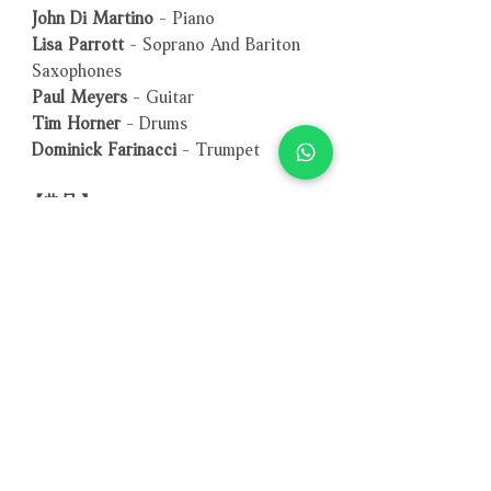
John Di Martino
- Piano
Lisa Parrott
- Soprano And Bariton
Saxophones
Paul Meyers
- Guitar
Tim Horner
- Drums
Dominick Farinacci
- Trumpet
【曲目】
01. Too Darn Hot
02. That Sunday, That Summer
03. Indian Summer
04. The Summer Wind
05. Midnight Sun
06. On The Sunny Side Of The
Street
07. Estate
08. Here Comes The Sun
09. In The Heat Of The Night
10. When The Sun Comes Out