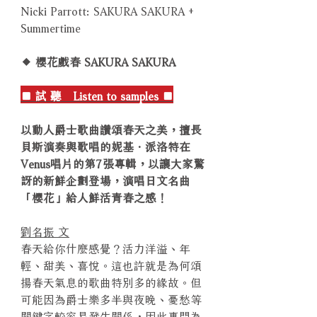
Nicki Parrott: SAKURA SAKURA +
Summertime
◆ 櫻花戲春 SAKURA SAKURA
■ 試 聽 Listen to samples ■
以動人爵士歌曲讚頌春天之美，擅長
貝斯演奏與歌唱的妮基．派洛特在
Venus唱片的第7張專輯，以讓大家驚
訝的新鮮企劃登場，演唱日文名曲
「櫻花」給人鮮活青春之感！
劉名振 文
春天給你什麼感覺？活力洋溢、年
輕、甜美、喜悅。這也許就是為何頌
揚春天氣息的歌曲特別多的緣故。但
可能因為爵士樂多半與夜晚、憂愁等
關鍵字較容易發生關係，因此專門為