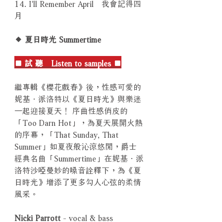
14. I'll Remember April 我會記得四
月
◆ 夏日時光 Summertime
■ 試 聽 Listen to samples ■
繼專輯《櫻花戲春》後，性感可愛的
妮基．派洛特以《夏日時光》與樂迷
一起迎接夏天！ 序曲性感俏皮的
「Too Darn Hot」，為夏天展開火熱
的序幕，「That Sunday, That
Summer」如夏夜般沁涼悠閒，爵士
經典名曲「Summertime」在妮基．派
洛特沙啞曼妙的嗓音詮釋下，為《夏
日時光》增添了更多勾人心弦的柔情
風采。
Nicki Parrott
- vocal & bass