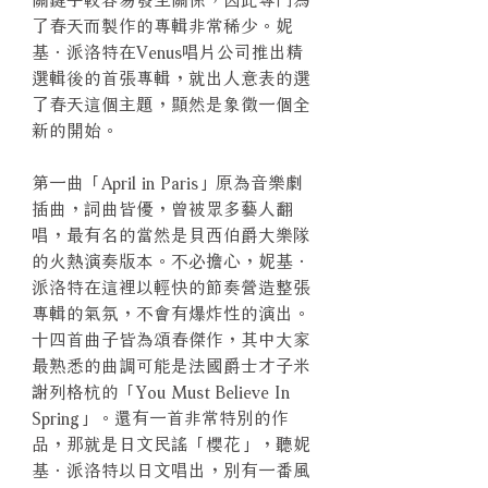
了春天而製作的專輯非常稀少。妮
基．派洛特在Venus唱片公司推出精
選輯後的首張專輯，就出人意表的選
了春天這個主題，顯然是象徵一個全
新的開始。
第一曲「April in Paris」原為音樂劇
插曲，詞曲皆優，曾被眾多藝人翻
唱，最有名的當然是貝西伯爵大樂隊
的火熱演奏版本。不必擔心，妮基．
派洛特在這裡以輕快的節奏營造整張
專輯的氣氛，不會有爆炸性的演出。
十四首曲子皆為頌春傑作，其中大家
最熟悉的曲調可能是法國爵士才子米
謝列格杭的「You Must Believe In
Spring」。還有一首非常特別的作
品，那就是日文民謠「櫻花」，聽妮
基．派洛特以日文唱出，別有一番風