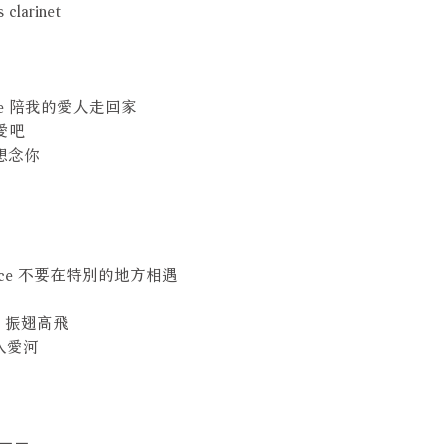
 clarinet
k Home 陪我的愛人走回家
戀愛吧
u 想念你
al Place 不要在特別的地方相遇
ight 振翅高飛
我墜入愛河
－－