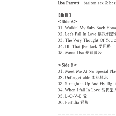
Lisa Parrott
- bariton sax & bass
【曲目】
＜Side A＞
01. Walkin' My Baby Bac
02. Let's Fall In Love 讓我們
03. The Very Thought Of Yo
04. Hit That Jive Jack 愛死爵士
05. Mona Lisa 蒙娜麗莎
＜Side B＞
01. Meet Me At No Speci
02. Unforgettable 永誌難忘
03. Straighten Up And Fly R
04. When I fall In Love 當
05. L-O-V-E 愛
06. Perfidia 背叛
－－－－－－－－－－－－－－