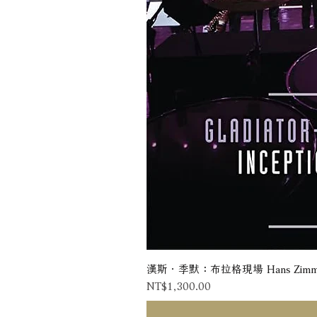
漢斯．季默：布拉格現場 Hans Zimmer: Liv
Price
NT$1,300.00