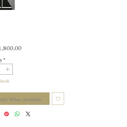
Price
,800.00
y
*
Stock
tify When Available