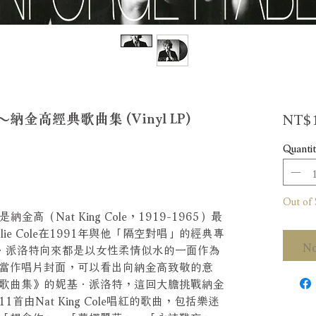
NT$1
高經典歌曲集 (Vinyl LP)
Quantit
Out of 
是納金高（Nat King Cole，1919-1965）最
ie Cole在1991年與他「隔空對唱」的經典專
No
基．派洛特向來都是以女性柔情似水的一面作為
當作唱片封面，可以看出向納金高致敬的意
歌曲集》的妮基．派洛特，這回大膽挑戰納金
由Nat King Cole唱紅的歌曲，包括樂迷