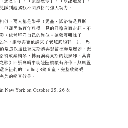
「想念你」、「蒙娜麗莎」、「永誌難忘」、
見識到她駕馭不同風格的強大功力。
相似，兩人都是樂手（妮基．派洛特是貝斯
，但卻因為百年難得一見的好嗓音而走紅。不
奏，依然堅守自己的崗位。這張專輯除了
貝斯彈奏之外，鋼琴與吉他請來了老班底約翰．迪．馬
令人驚喜的是這次擔任薩克斯風與豎笛演奏是麗莎．派
洛特放棄鋼琴，轉而演奏貝斯的親姊姊。其實
之歌》四張專輯中就陸陸續續有合作，無庸置
紐約的Trading 8錄音室，完整收錄妮
完美的錄音效果。
o in New York on October 25, 26 &