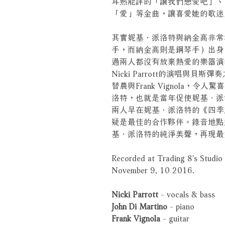
耳熟能詳的「讓我們戀愛吧」、
「愛」等金曲，讓喜愛她的歌迷
其實妮基．派洛特與納金高非常
手，而納金高則是鋼琴手）出身
過兩人都沒有放棄熱愛的樂器演
Nicki Parrott的演唱與
替農與Frank Vignola，
洛特，也就是當年促使妮基．派
兩人早在妮基．派洛特的《四季
疑是最佳的合作夥伴。錄音地點選在
基．派洛特的純淨美聲，再現最
Recorded at Trading 8's Studi
November 9, 10 2016.
Nicki Parrott
- vocals & bass
John Di Martino
- piano
Frank Vignola
- guitar