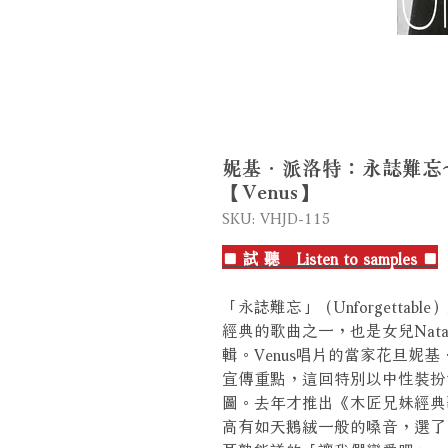
妮基．派洛特：永誌難忘～納金
【Venus】
SKU: VHJD-115
■ 試 聽 Listen to samples ■
「永誌難忘」（Unforgettable）
經典的歌曲之一，也是女兒Natal
輯。Venus唱片的當家花旦妮
宣傳重點，這回特別以中性裝扮
圖。去年才推出《木匠兄妹經典
高有如天鵝絨一般的嗓音，選了11首