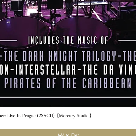
e In Prague (2SACD) 【Mercury Studio】
Quick View
Add to Cart