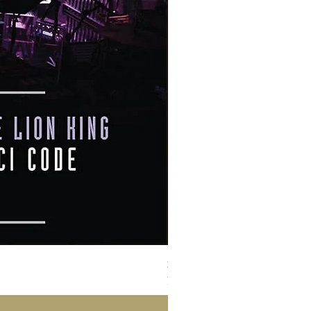
Susan Wong：靠近你（25週年紀
Price
NT$950.00