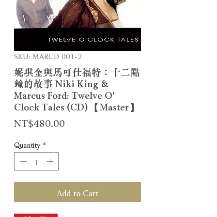
SKU: MARCD 001-2
妮琪金與馬可仕福特：十二點
鐘的故事 Niki King &
Marcus Ford: Twelve O'
Clock Tales (CD) 【Master】
Price
NT$480.00
Quantity
*
Add to Cart