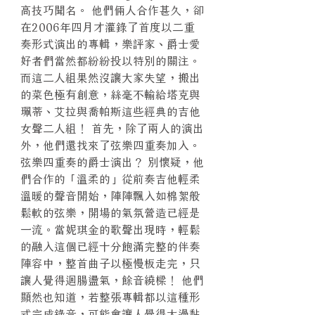
高技巧聞名。 他們倆人合作甚久，卻
在2006年四月才灌錄了首度以二重
奏形式演出的專輯，樂評家、爵士愛
好者們當然都紛紛投以特別的關注。
而這二人組果然沒讓大家失望，搬出
的菜色極有創意，絲毫不輸給塔克與
珮蒂、艾拉與喬帕斯這些經典的吉他
女聲二人組！ 首先，除了兩人的演出
外，他們還找來了弦樂四重奏加入。
弦樂四重奏的爵士演出？ 別懷疑，他
們合作的「溫柔的」從前奏吉他輕柔
溫暖的聲音開始，陣陣飄入如棉絮般
鬆軟的弦樂，開場的氣氛營造已經是
一流。當妮琪金的歌聲出現時，輕鬆
的融入這個已經十分飽滿完整的伴奏
陣容中，整首曲子以極慢板走完，只
讓人覺得迴腸盪氣，餘音繞樑！ 他們
顯然也知道，若整張專輯都以這種形
式完成錄音，可能會讓人覺得太過黏