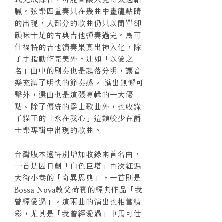
膩。弦樂四重奏只在幾曲中畫龍點睛
的出現，大部分的歌曲仍只以簡單卻
韻味十足的古典吉他彈奏過完。馬可
仕福特的吉他演奏果真出神入化，除
了手指動作完美外，連如「以愛之
名」曲中的刷奏也是起落分明，讓音
樂充滿了明快的節奏感。 演出無懈可
擊外，選曲也是這張專輯的一大優
點。除了傳統的爵士歌曲外，也收錄
了貓王的「永在我心」這類較少在爵
士樂專輯中出現的歌曲。
台灣版本還特別增加收錄兩首名曲，
一首是因日劇「白色巨塔」再次紅遍
大街小巷的「奇異恩典」，一首則是
Bossa Nova教父荷賓的經典作品「我
曾經愛過」。這兩曲的演出也相當精
彩，尤其是「我曾經愛過」中馬可仕