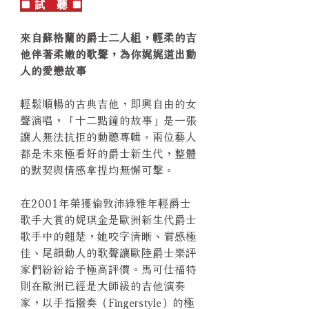
■ 試 聽 ■
來自蘇格蘭的爵士二人組，輕柔的吉
他伴著柔嫩的歌聲，為你娓娓道出動
人的愛戀故事
輕鬆順暢的古典吉他，即興自由的女
聲演唱，「十二點鐘的故事」是一張
讓人無法抗拒的動聽專輯。兩位藝人
都是未來極看好的爵士新生代，整體
的默契與情感拿捏均無懈可擊。
在2001年榮獲倫敦沛綠雅年輕爵士
歌手大賞的妮琪金是歐洲新生代爵士
歌手中的翹楚，她咬字清晰、質感極
佳、尾韻動人的歌聲讓歐陸爵士樂評
家們紛紛給予極高評價。馬可仕福特
則在歐洲已經是大師級的吉他演奏
家，以手指撥奏（Fingerstyle）的極