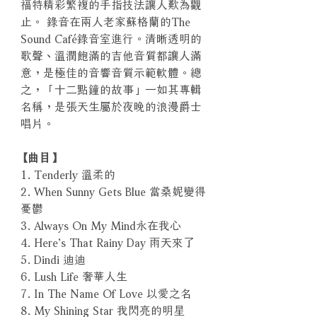
福特精彩繁複的手指技法讓人歎為觀
止。 錄音在兩人老家蘇格蘭的The
Sound Café錄音室進行。清晰透明的
歌聲、溫潤飽滿的吉他音質都讓人滿
意，是極佳的音響音質示範軟體。總
之，「十二點鐘的故事」一如其專輯
名稱，是張天生屬於夜晚的浪漫爵士
唱片。
【曲目】
1. Tenderly 溫柔的
2. When Sunny Gets Blue 當桑妮變得
憂鬱
3. Always On My Mind永在我心
4. Here’s That Rainy Day 雨天來了
5. Dindi 迪迪
6. Lush Life 奢華人生
7. In The Name Of Love 以愛之名
8. My Shining Star 我閃亮的明星