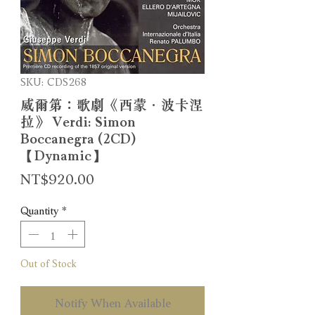
SKU: CDS268
威爾第：歌劇《西蒙．波卡涅
拉》 Verdi: Simon
Boccanegra (2CD)
【Dynamic】
Price
NT$920.00
Quantity
*
Out of Stock
Notify When Available