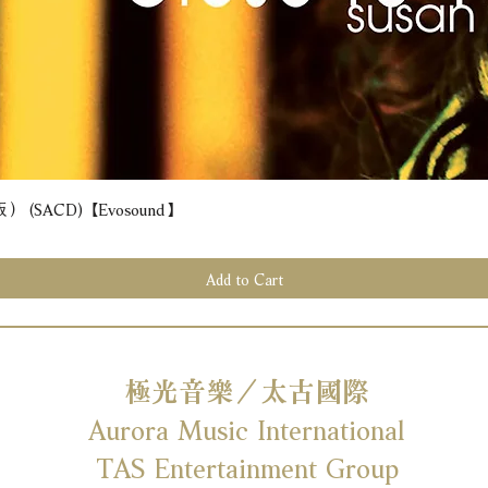
(SACD) 【Evosound】
Quick View
Add to Cart
極光音樂／太古國際
Aurora Music International
TAS Entertainment Group