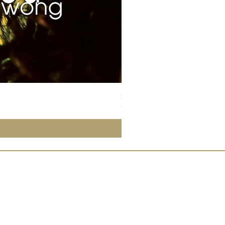
Susan Wong：靠近你（25週年紀
Price
NT$700.00