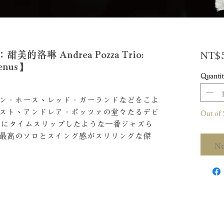
NT$5
洛琳 Andrea Pozza Trio:
Venus】
Quantit
ン．ホース、レッド．ガーランドなどをこよ
スト、アンドレア．ポッツァの堂々たるデビ
Out of 
クにタイムスリップしたような一番ジャズら
最高のソロとスイング感がスリリングな傑
No