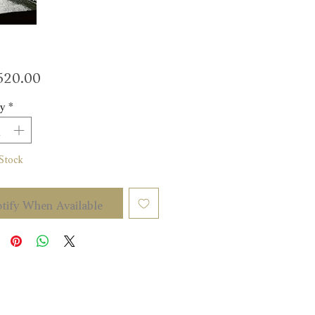
Price
20.00
y
*
Stock
tify When Available