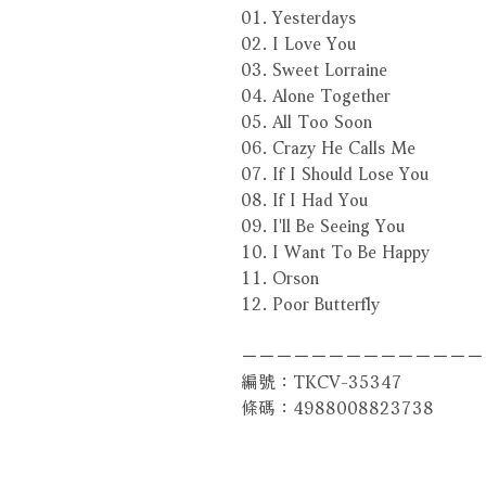
01. Yesterdays
02. I Love You
03. Sweet Lorraine
04. Alone Together
05. All Too Soon
06. Crazy He Calls Me
07. If I Should Lose You
08. If I Had You
09. I'll Be Seeing You
10. I Want To Be Happy
11. Orson
12. Poor Butterfly
－－－－－－－－－－－－－－
編號：TKCV-35347
條碼：4988008823738