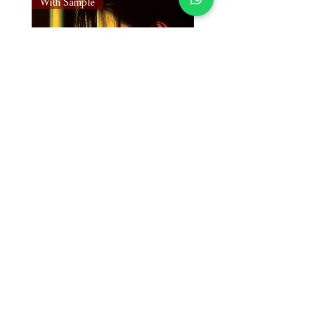
With Sample
With Sample
Susan Wong：靠近你（25週年紀
Susan Wong：靠近你（
念版） (SACD) 【Evosound】
念版） (MQA-CD) 【Evos
Price
Price
NT$950.00
NT$700.00
Add to Cart