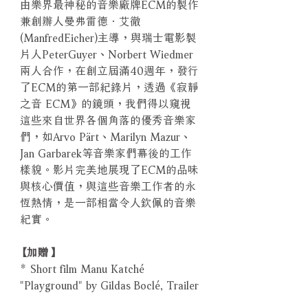
由樂界最神秘的音樂廠牌ECM的製作
兼創辦人曼弗雷德．艾徹
(ManfredEicher)主導，與瑞士電影製
片人PeterGuyer、Norbert Wiedmer
兩人合作，在創立屆滿40週年，發行
了ECM的第一部紀錄片，透過《寂靜
之音 ECM》的鏡頭，我們得以窺視
這些來自世界各個角落的優秀音樂家
們，如Arvo Pärt、Marilyn Mazur、
Jan Garbarek等音樂家們幕後的工作
樣貌。影片完美地展現了ECM的品味
與核心價值，與這些音樂工作者的永
恆熱情，是一部相當令人欽佩的音樂
紀實。
【加贈】
* Short film Manu Katché
"Playground" by Gildas Boclé, Trailer