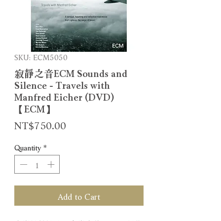
SKU: ECM5050
寂靜之音ECM Sounds and
Silence - Travels with
Manfred Eicher (DVD)
【ECM】
Price
NT$750.00
Quantity
*
Add to Cart