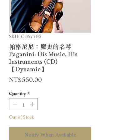
SKU: CDS7795
帕格尼尼：魔鬼的名琴
Paganini: His Music, His
Instruments (CD)
【Dynamic】
Price
NT$550.00
Quantity
*
Out of Stock
Notify When Available