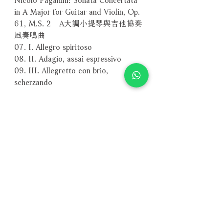
in A Major for Guitar and Violin, Op.
61, M.S. 2 A大調小提琴與吉他協奏
風奏鳴曲
07. I. Allegro spiritoso
08. II. Adagio, assai espressivo
09. III. Allegretto con brio,
scherzando
10. Nicolò Paganini: Cantabile in D
Major for Guitar and Violin (original
version for Violin and Piano), Op. 17,
M.S. 109 如歌的行板（小提琴與吉
他版本）
－－－－－－－－－－－－－－－－
編號：CDS7795
條碼：8007144077952