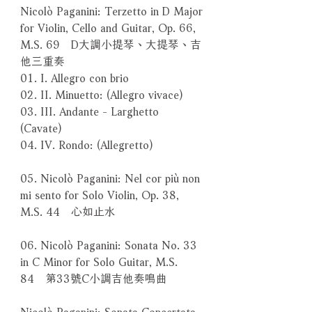
Nicolò Paganini: Terzetto in D Major
for Violin, Cello and Guitar, Op. 66,
M.S. 69 D大調小提琴、大提琴、吉
他三重奏
01. I. Allegro con brio
02. II. Minuetto: (Allegro vivace)
03. III. Andante - Larghetto
(Cavate)
04. IV. Rondo: (Allegretto)
05. Nicolò Paganini: Nel cor più non
mi sento for Solo Violin, Op. 38,
M.S. 44 心如止水
06. Nicolò Paganini: Sonata No. 33
in C Minor for Solo Guitar, M.S.
84 第33號C小調吉他奏鳴曲
Nicolò Paganini: Sonata Concertata