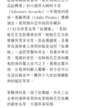
品詮釋者」的小提琴大師阿卡多
（Salvatore Accardo）一手提拔的高
徒－普羅蒂諾（Giulio Plotino）擔綱
演出，使用熱內亞市政府珍藏的
1743瓜奈里名琴「加農砲」，是帕
格尼尼生前最愛的琴。帕格尼尼生前
曾擁有眾多名琴，但他最鍾愛、且最
常在演奏會上使用的就是這把「加農
砲」。這把琴聲如其名，有著非常宏
亮、寬廣的音色，在帕格尼尼宛如魔
鬼附身的驚人技巧之下，展現出驚天
地、泣鬼神的動人聲響。如今您可以
在這份錄音中，聽到十九世紀風靡歐
洲的超狂琴音。
更難得的是，除了加農砲，另外二位
合奏的演奏家用的也是帕格尼尼收藏
的絕世名琴：大提琴家哈根