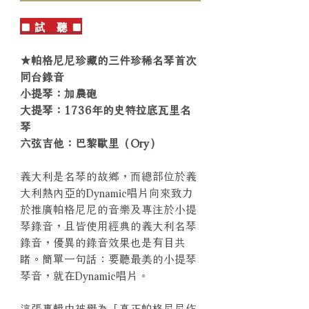
■ 試 聽 ■
★帕格尼尼珍藏的三件珍稀名琴首次
同台錄音
小提琴：加農砲
大提琴：1736年的史特拉底瓦里名
琴
六弦吉他：巴黎歐里（Ory）
義大利是名琴的故鄉，而總部位於義
大利熱內亞的Dynamic唱片向來致力
於推廣帕格尼尼的音樂及專注於小提
琴錄音，且皆使用經典的義大利名琴
錄音，優異的錄音效果也是有目共
睹。簡單一句話：要聽最美的小提琴
琴音，就在Dynamic唱片。
這張專輯由被譽為「真正帕格尼尼作