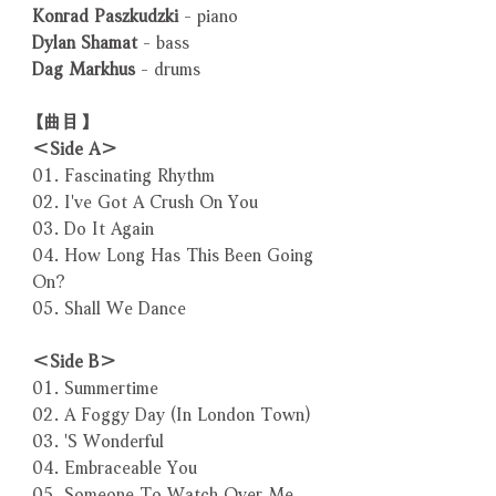
Konrad Paszkudzki
- piano
Dylan Shamat
- bass
Dag Markhus
- drums
【曲目】
＜Side A＞
01. Fascinating Rhythm
02. I've Got A Crush On You
03. Do It Again
04. How Long Has This Been Going
On?
05. Shall We Dance
＜Side B＞
01. Summertime
02. A Foggy Day (In London Town)
03. 'S Wonderful
04. Embraceable You
05. Someone To Watch Over Me