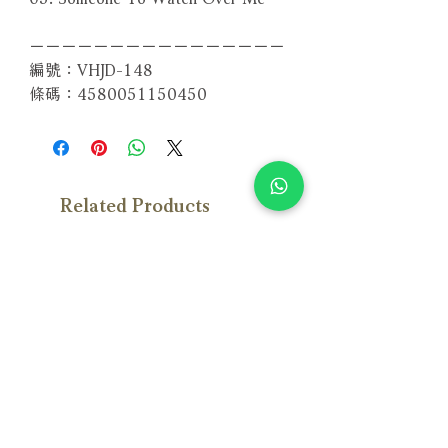
－－－－－－－－－－－－－－－－
編號：VHJD-148
條碼：4580051150450
Related Products
With Sample
With Sample