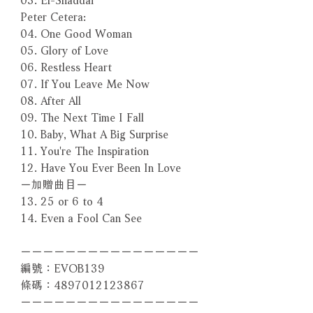
Peter Cetera:
04. One Good Woman
05. Glory of Love
06. Restless Heart
07. If You Leave Me Now
08. After All
09. The Next Time I Fall
10. Baby, What A Big Surprise
11. You're The Inspiration
12. Have You Ever Been In Love
－加贈曲目－
13. 25 or 6 to 4
14. Even a Fool Can See
－－－－－－－－－－－－－－－－
編號：EVOB139
條碼：4897012123867
－－－－－－－－－－－－－－－－