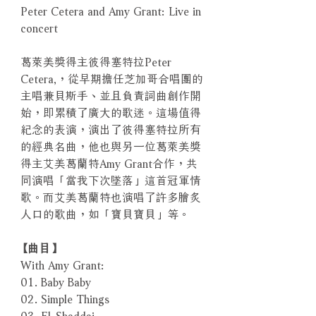
Peter Cetera and Amy Grant: Live in
concert
葛萊美獎得主彼得塞特拉Peter
Cetera,，從早期擔任芝加哥合唱團的
主唱兼貝斯手、並且負責詞曲創作開
始，即累積了廣大的歌迷。這場值得
紀念的表演，演出了彼得塞特拉所有
的經典名曲，他也與另一位葛萊美獎
得主艾美葛蘭特Amy Grant合作，共
同演唱「當我下次墜落」這首冠軍情
歌。而艾美葛蘭特也演唱了許多膾炙
人口的歌曲，如「寶貝寶貝」等。
【曲目】
With Amy Grant:
01. Baby Baby
02. Simple Things
03. El-Shaddai