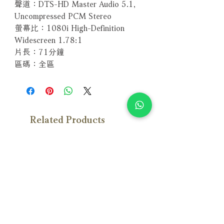
聲道：DTS-HD Master Audio 5.1,
Uncompressed PCM Stereo
螢幕比：1080i High-Definition
Widescreen 1.78:1
片長：71分鐘
區碼：全區
Related Products
With Sample