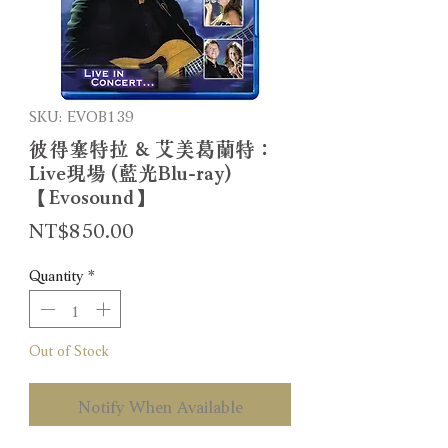
SKU: EVOB139
彼得塞特拉 & 艾美葛蘭特：
Live現場 (藍光Blu-ray)
【Evosound】
Price
NT$850.00
Quantity
*
Out of Stock
Notify When Available