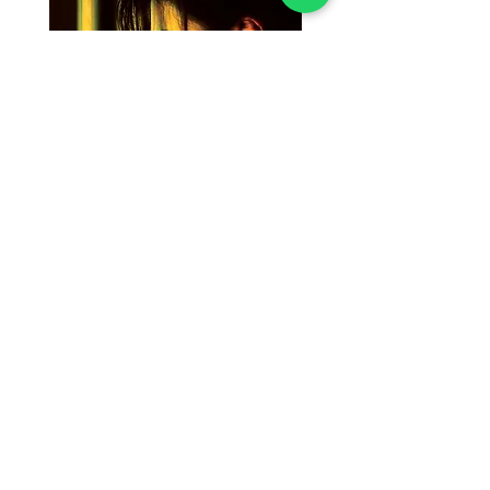
Susan Wong：靠近你（25週年紀
Susan Wong：靠近你（
念版） (SACD) 【Evosound】
念版） (MQA-CD) 【Evos
Price
Price
NT$950.00
NT$700.00
Add to Cart
極光音樂／太古國際