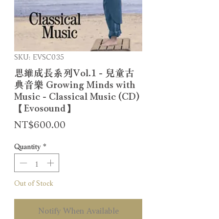
SKU: EVSC035
思維成長系列Vol.1 - 兒童古
典音樂 Growing Minds with
Music - Classical Music (CD)
【Evosound】
Price
NT$600.00
Quantity
*
Out of Stock
Notify When Available