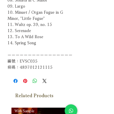
09. Largo
10. Minuet / Organ Fugue in G
Minor, "Little Fugue"
11. Waltz op. 39, no. 15
12. Serenade
13. To A Wild Rose
14. Spring Song
－－－－－－－－－－－－－－－－
編號：EVSC035
條碼：4897012121115
Related Products
With Sample
With Sample