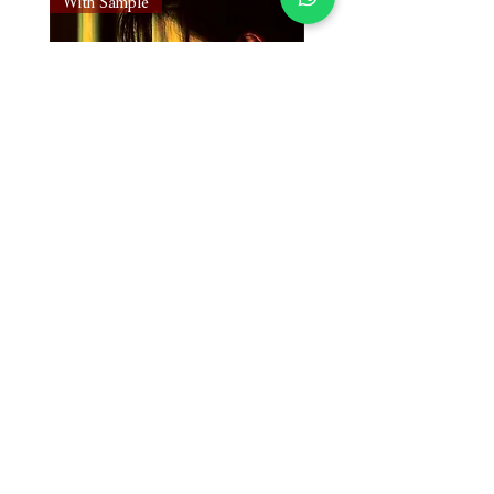
With Sample
With Sample
Susan Wong：靠近你（25週年紀
Susan Wong：靠近你（
念版） (SACD) 【Evosound】
念版） (MQA-CD) 【Evos
Price
Price
NT$950.00
NT$700.00
Add to Cart