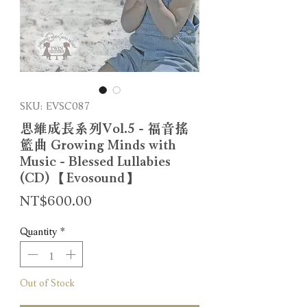
SKU: EVSC087
思維成長系列Vol.5 - 福音搖
籃曲 Growing Minds with
Music - Blessed Lullabies
(CD) 【Evosound】
Price
NT$600.00
Quantity
*
Out of Stock