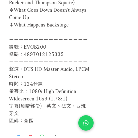
Rucker and Thompson Square)
＊What Goes Down Doesn't Always
Come Up
＊What Happens Backstage
－－－－－－－－－－－－－－－－
編號：EVOB200
條碼：4897012125335
－－－－－－－－－－－－－－－－
聲道：DTS HD Master Audio, LPCM
Stereo
時間：124分鐘
螢幕比：1080i High Definition
Widescreen 16x9 (1.78:1)
字幕(加贈部份)：英文、法文、西班
牙文
區碼：全區