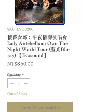
SKU: EVOB200
懷舊女郎：午夜情深演唱會
Lady Antebellum: Own The
Night World Tour (藍光Blu-
ray) 【Evosound】
Price
NT$850.00
Quantity
*
Out of Stock
Notify When Available