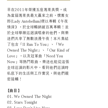
早在2011年榮獲五座葛萊美獎，成
為當屆葛萊美最大贏家之前，懷舊女
郎(Lady Antebellum)便以專輯《午夜
情深》，於全球暢銷破百萬專輯！並
於全球舉辦巡迴演唱會的他們，與樂
迷們共享了無數浪漫午夜！本片集結
了包含「II Run To You」、「We
Owned The Night」、「Our Kind of
Love」，以及冠軍曲「Need You
Now」等熱門歌曲。樂迷也能從這張
全球巡演的影片中，看到他們巡演時
私底下的生活與工作實況，與他們親
密接觸！
【曲目】
01. We Owned The Night
02. Stars Tonight
03. Love Don't Live Here