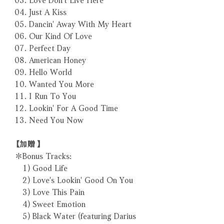
04. Just A Kiss
05. Dancin' Away With My Heart
06. Our Kind Of Love
07. Perfect Day
08. American Honey
09. Hello World
10. Wanted You More
11. I Run To You
12. Lookin' For A Good Time
13. Need You Now
【加贈】
＊Bonus Tracks:
1) Good Life
2) Love's Lookin' Good On You
3) Love This Pain
4) Sweet Emotion
5) Black Water (featuring Darius