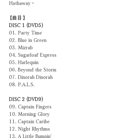
Hathaway。
【曲目】
DISC 1 (DVD5)
01. Party Time
02. Blue in Green
03. Mizrab
04. Sugarloaf Express
05. Harlequin
06. Beyond the Storm
07. Dinorah Dinorah
08. P.A.L.S.
DISC 2 (DVD9)
09. Captain Fingers
10. Morning Glory
11. Captain Caribe
12. Night Rhythms
13. A Little Bumpin'