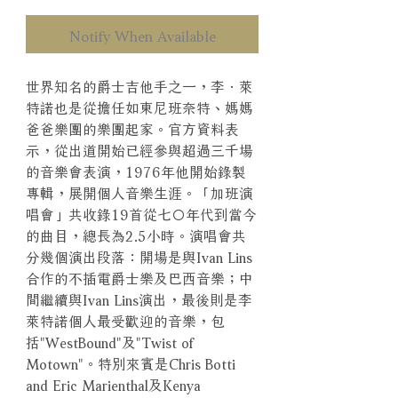
Notify When Available
世界知名的爵士吉他手之一，李．萊
特諾也是從擔任如東尼班奈特、媽媽
爸爸樂團的樂團起家。官方資料表
示，從出道開始已經參與超過三千場
的音樂會表演，1976年他開始錄製
專輯，展開個人音樂生涯。「加班演
唱會」共收錄19首從七○年代到當今
的曲目，總長為2.5小時。演唱會共
分幾個演出段落：開場是與Ivan Lins
合作的不插電爵士樂及巴西音樂；中
間繼續與Ivan Lins演出，最後則是李
萊特諾個人最受歡迎的音樂，包
括"WestBound"及"Twist of
Motown"。特別來賓是Chris Botti
and Eric Marienthal及Kenya