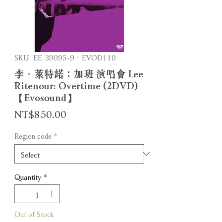
SKU: EE 39095-9．EVOD110
李．萊特諾：加班 演唱會 Lee
Ritenour: Overtime (2DVD)
【Evosound】
Price
NT$850.00
Region code
*
Quantity
*
Out of Stock