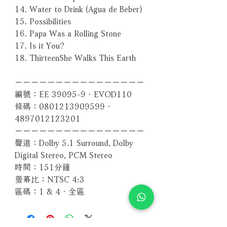
14. Water to Drink (Agua de Beber)
15. Possibilities
16. Papa Was a Rolling Stone
17. Is it You?
18. ThirteenShe Walks This Earth
－－－－－－－－－－－－－－－－
編號：EE 39095-9．EVOD110
條碼：0801213909599．
4897012123201
－－－－－－－－－－－－－－－－
聲道：Dolby 5.1 Surround, Dolby
Digital Stereo, PCM Stereo
時間：151分鐘
螢幕比：NTSC 4:3
區碼：1 & 4．全區