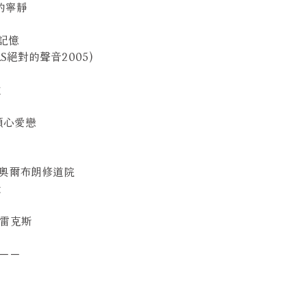
到來的寧靜
威的記憶
於TAS絕對的聲音2005)
童
ve 傾心愛戀
onn 莫奧爾布朗修道院
天
向阿布雷克斯
－－－