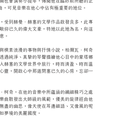
爾也會演奏小提琴，傳聞他在臨終前所聽的正
曲，可見音樂在他心中佔有極重要的地位。
，受到赫曼．赫塞的文學作品啟發良多，此專
敬仰已久的偉大文豪，特地以此地為名，向這
敬意。
與樸素浪漫的事物與抒情小說，柏爾瓦．柯奇
透過純淨、真摯的琴聲描繪他心目中的蒙塔娜
入赫塞的文學世界中旅行，時而清盈、時而溫
心靈，開啟心中那道閉塞已久的心房，忘卻一
．柯奇，在他的音樂中所蘊涵的纖細精巧之處
樂曲散發出大師級的風範，優美的旋律經由他
無盡的幽思，像天使在耳邊細語、又像風的呢
宛如夢境的美麗國度。