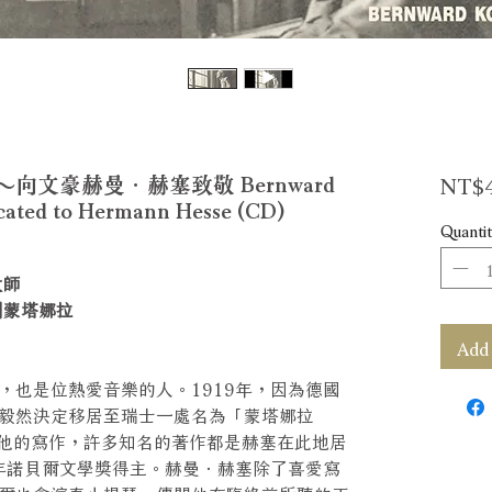
NT$4
文豪赫曼．赫塞致敬 Bernward
ated to Hermann Hesse (CD)
Quantit
大師
到蒙塔娜拉
Add 
，也是位熱愛音樂的人。1919年，因為德國
毅然決定移居至瑞士一處名為「蒙塔娜拉
桃源延續他的寫作，許多知名的著作都是赫塞在此地居
6年諾貝爾文學獎得主。赫曼．赫塞除了喜愛寫