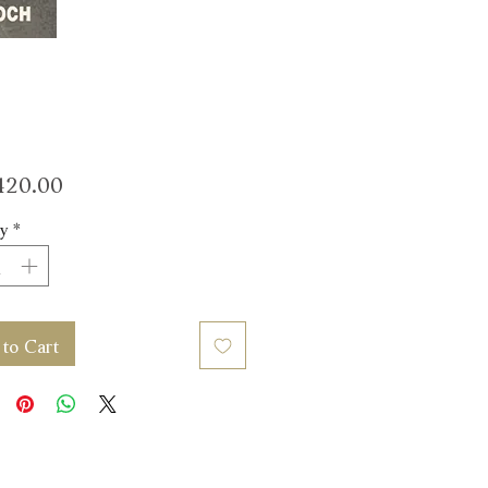
Price
20.00
y
*
to Cart