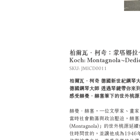
柏爾瓦．柯奇：蒙塔娜拉～向
Koch: Montagnola~Dedic
SKU: JMICD0011
柏爾瓦．柯奇 德國新世紀鋼琴
德國鋼琴大師 透過琴鍵帶你來
感受赫曼．赫塞筆下的世外桃源
赫曼．赫塞，一位文學家、畫家
當時社會動蕩與政治壓迫，赫塞
(Montagnola)」的世外
住時問世的，並讓他成為194