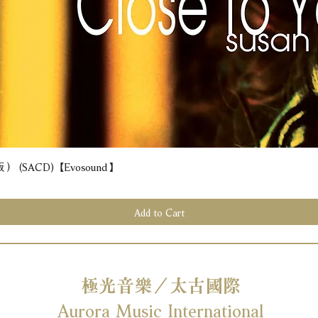
(SACD) 【Evosound】
Quick View
Add to Cart
極光音樂／太古國際
Aurora Music International