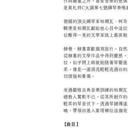
作與繪畫之外，喜愛音樂的他偶
是莫札特C大調第七號鋼琴奏鳴
德國的頂尖鋼琴家柏爾瓦．柯奇
輯便是柏爾瓦獻給他心目中這位
位難得一見的文學家致上最高
赫曼．赫塞喜歡描寫旅行、自然
從赫塞的文學作品中得到靈感，
拉，似乎閉上眼就能隨著琴聲進
柔，像是一道涓流輕輕流過你的
切煩惱和憂傷。
受過嚴格古典音樂訓練的柏爾瓦
總教人驚歎不已，從其所創作的
輕柔的琴音伏下，透過琴鍵傳達
喃，帶領你進入蒙塔娜拉這個
【曲目】