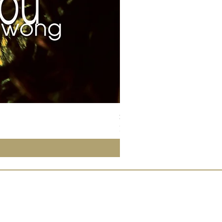
Susan Wong：靠近你（25週年紀
Price
NT$700.00