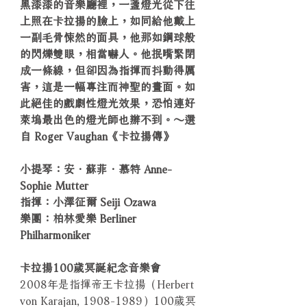
黑漆漆的音樂廳裡，一盞燈光從下往
上照在卡拉揚的臉上，如同給他戴上
一副毛骨悚然的面具，他那如鋼球般
的閃爍雙眼，相當嚇人。他抿嘴緊閉
成一條線，但卻因為指揮而抖動得厲
害，這是一幅專注而神聖的畫面。如
此絕佳的戲劇性燈光效果，恐怕連好
萊塢最出色的燈光師也辦不到。～選
自 Roger Vaughan《卡拉揚傳》
小提琴：安．蘇菲．慕特 Anne-
Sophie Mutter
指揮：小澤征爾 Seiji Ozawa
樂團：柏林愛樂 Berliner
Philharmoniker
卡拉揚100歲冥誕紀念音樂會
2008年是指揮帝王卡拉揚（Herbert
von Karajan, 1908-1989）100歲冥