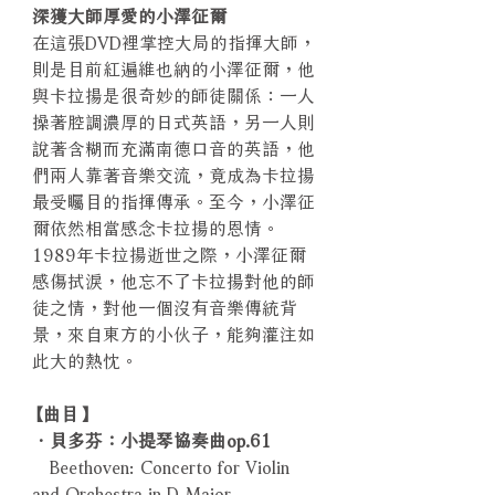
深獲大師厚愛的小澤征爾
在這張DVD裡掌控大局的指揮大師，
則是目前紅遍維也納的小澤征爾，他
與卡拉揚是很奇妙的師徒關係：一人
操著腔調濃厚的日式英語，另一人則
說著含糊而充滿南德口音的英語，他
們兩人靠著音樂交流，竟成為卡拉揚
最受矚目的指揮傳承。至今，小澤征
爾依然相當感念卡拉揚的恩情。
1989年卡拉揚逝世之際，小澤征爾
感傷拭淚，他忘不了卡拉揚對他的師
徒之情，對他一個沒有音樂傳統背
景，來自東方的小伙子，能夠灌注如
此大的熱忱。
【曲目】
．貝多芬：小提琴協奏曲op.61
Beethoven: Concerto for Violin
and Orchestra in D Major