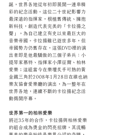
誕，世界各地從年初即展開一連串精
彩的紀念活動。這位二十世紀影響力
最深遠的指揮家，根植舊傳統、擁抱
新科技，創造代表完美的「卡拉揚之
聲」，為自己建立有史以來最巨大的
音樂帝國。卡拉揚雖已逝世多年，但
帝國勢力仍舊存在，這張DVD裡的演
出者即是他最驕傲的三個子弟兵：小
提琴家慕特、指揮家小澤征爾、柏林
愛樂；這組當今在樂壇炙手可熱的黃
金鐵三角於2008年1月28日在維也納
樂友協會愛樂廳的演出，為一整年在
世界各地，連續不斷的卡拉揚紀念活
動揭開序幕。
世界第一的柏林愛樂
將近35年的合作，卡拉揚與柏林愛樂
的組合成為燙金的閃亮招牌，其流暢
華美的樂音始終是樂界公認的奇蹟，