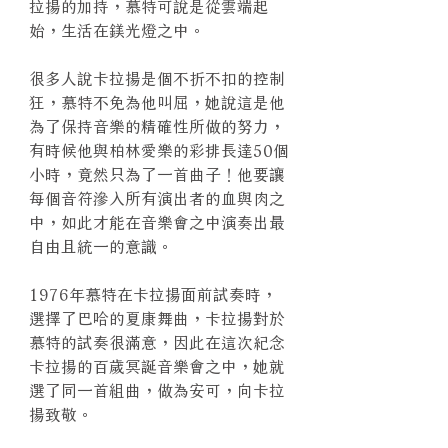
拉揚的加持，慕特可說是從雲端起
始，生活在鎂光燈之中。
很多人說卡拉揚是個不折不扣的控制
狂，慕特不免為他叫屈，她說這是他
為了保持音樂的精確性所做的努力，
有時候他與柏林愛樂的彩排長達50個
小時，竟然只為了一首曲子！他要讓
每個音符滲入所有演出者的血與肉之
中，如此才能在音樂會之中演奏出最
自由且統一的意識。
1976年慕特在卡拉揚面前試奏時，
選擇了巴哈的夏康舞曲，卡拉揚對於
慕特的試奏很滿意，因此在這次紀念
卡拉揚的百歲冥誕音樂會之中，她就
選了同一首組曲，做為安可，向卡拉
揚致敬。