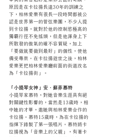
原因是在卡拉揚長達30年的訓練之
下，柏林愛樂有很長一段時間都被公
認是世界第一的管弦樂團，不少人提
到卡拉揚，就對於他的控制慾極高的
獨霸行徑不免搖頭，但是他渾身上下
所散發的傲氣的確不容質疑，加上
「要做就要做到最好」的個性，使他
備受尊崇。在卡拉揚逝世之後，柏林
愛樂更把柏林愛樂廳前面的街道改名
為「卡拉揚街」。
「小提琴女神」安．蘇菲慕特
小提琴家慕特，對她音樂生涯具有絕
對關鍵性影響的，當然是13歲時，相
中她的才華，邀她與柏林愛樂合作的
卡拉揚。慕特15歲時，為在卡拉揚的
指揮下錄製了第一張唱片。慕特將卡
拉揚視為「音樂上的父親」，有著卡