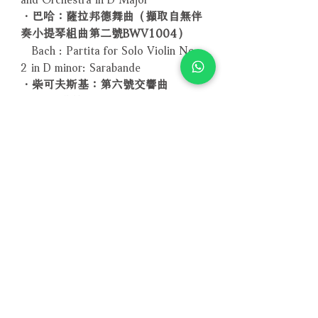
．巴哈：薩拉邦德舞曲（擷取自無伴
奏小提琴組曲第二號BWV1004）
Bach : Partita for Solo Violin No.
2 in D minor: Sarabande
．柴可夫斯基：第六號交響曲
op.74「悲愴」
Tchaikovsky: Symphony No. 6 in B
minor “Pathetique
－－－－－－－－－－－－－－－－
編號：2090701
條碼：4716306183236
－－－－－－－－－－－－－－－－
聲道：PCM 2.0, DD 5.1, DTS 5.1
時間：113+10分鐘
螢幕比：NTSC 16:9
字幕：德文、英文、法文、西班牙
文、中文