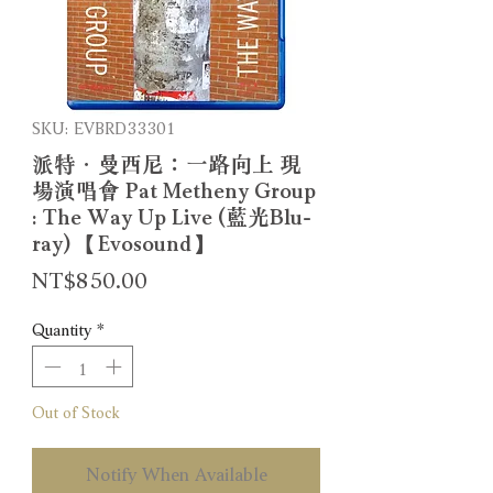
SKU: EVBRD33301
派特．曼西尼：一路向上 現
場演唱會 Pat Metheny Group
: The Way Up Live (藍光Blu-
ray) 【Evosound】
Price
NT$850.00
Quantity
*
Out of Stock
Notify When Available