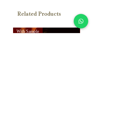
Related Products
With Sample
With Sample
Susan Wong：靠近你（25週年紀
Susan Wong：靠近你（
念版） (SACD) 【Evosound】
念版） (MQA-CD) 【Evos
Price
Price
NT$950.00
NT$700.00