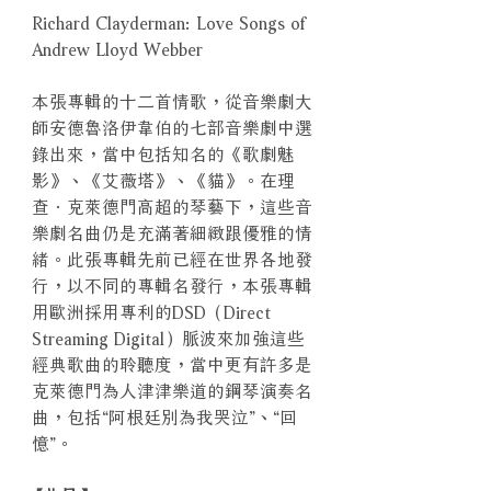
Richard Clayderman: Love Songs of
Andrew Lloyd Webber
本張專輯的十二首情歌，從音樂劇大
師安德魯洛伊韋伯的七部音樂劇中選
錄出來，當中包括知名的《歌劇魅
影》、《艾薇塔》、《貓》。在理
查．克萊德門高超的琴藝下，這些音
樂劇名曲仍是充滿著細緻跟優雅的情
緒。此張專輯先前已經在世界各地發
行，以不同的專輯名發行，本張專輯
用歐洲採用專利的DSD（Direct
Streaming Digital）脈波來加強這些
經典歌曲的聆聽度，當中更有許多是
克萊德門為人津津樂道的鋼琴演奏名
曲，包括“阿根廷別為我哭泣”、“回
憶”。