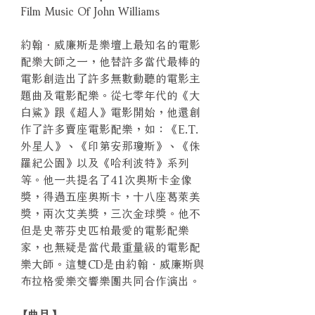
Film Music Of John Williams
約翰．威廉斯是樂壇上最知名的電影
配樂大師之一，他替許多當代最棒的
電影創造出了許多無數動聽的電影主
題曲及電影配樂。從七零年代的《大
白鯊》跟《超人》電影開始，他還創
作了許多賣座電影配樂，如：《E.T.
外星人》、《印第安那瓊斯》、《侏
羅紀公園》以及《哈利波特》系列
等。他一共提名了41次奧斯卡金像
獎，得過五座奧斯卡，十八座葛萊美
獎，兩次艾美獎，三次金球獎。他不
但是史蒂芬史匹柏最愛的電影配樂
家，也無疑是當代最重量級的電影配
樂大師。這雙CD是由約翰．威廉斯與
布拉格愛樂交響樂團共同合作演出。
【曲目】