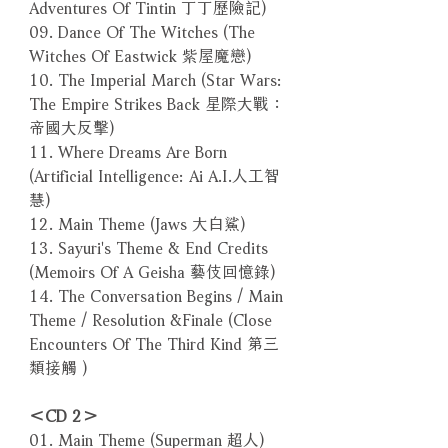
Adventures Of Tintin 丁丁歷險記)
09. Dance Of The Witches (The
Witches Of Eastwick 紫屋魔戀)
10. The Imperial March (Star Wars:
The Empire Strikes Back 星際大戰：
帝國大反擊)
11. Where Dreams Are Born
(Artificial Intelligence: Ai A.I.人工智
慧)
12. Main Theme (Jaws 大白鯊)
13. Sayuri's Theme & End Credits
(Memoirs Of A Geisha 藝伎回憶錄)
14. The Conversation Begins / Main
Theme / Resolution &Finale (Close
Encounters Of The Third Kind 第三
類接觸 )
＜CD 2＞
01. Main Theme (Superman 超人)