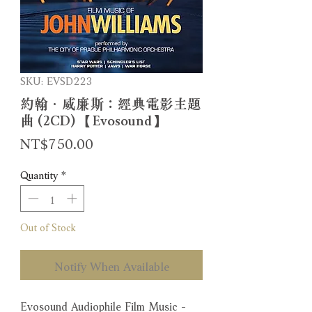
SKU: EVSD223
約翰．威廉斯：經典電影主題
曲 (2CD) 【Evosound】
Price
NT$750.00
Quantity
*
Out of Stock
Notify When Available
Evosound Audiophile Film Music -