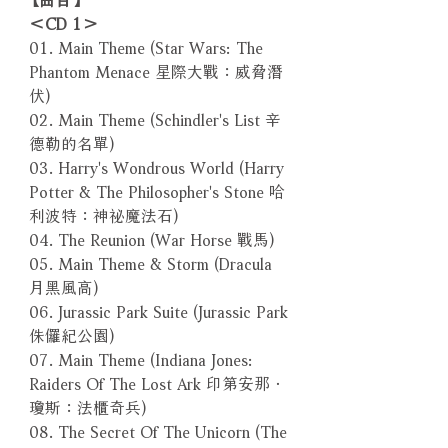
＜CD 1＞
01. Main Theme (Star Wars: The
Phantom Menace 星際大戰：威脅潛
伏)
02. Main Theme (Schindler's List 辛
德勒的名單)
03. Harry's Wondrous World (Harry
Potter & The Philosopher's Stone 哈
利波特：神祕魔法石)
04. The Reunion (War Horse 戰馬)
05. Main Theme & Storm (Dracula
月黑風高)
06. Jurassic Park Suite (Jurassic Park
侏儸紀公園)
07. Main Theme (Indiana Jones:
Raiders Of The Lost Ark 印第安那．
瓊斯：法櫃奇兵)
08. The Secret Of The Unicorn (The