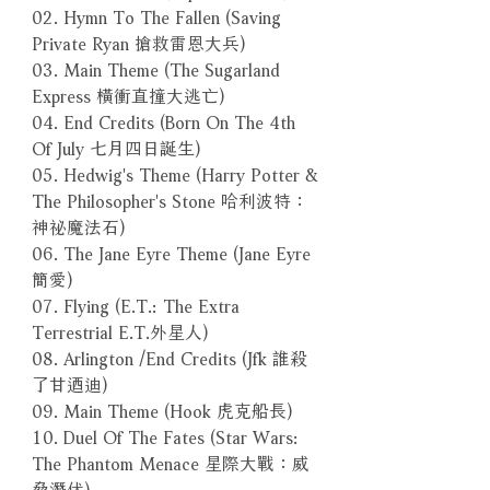
02. Hymn To The Fallen (Saving
Private Ryan 搶救雷恩大兵)
03. Main Theme (The Sugarland
Express 橫衝直撞大逃亡)
04. End Credits (Born On The 4th
Of July 七月四日誕生)
05. Hedwig's Theme (Harry Potter &
The Philosopher's Stone 哈利波特：
神祕魔法石)
06. The Jane Eyre Theme (Jane Eyre
簡愛)
07. Flying (E.T.: The Extra
Terrestrial E.T.外星人)
08. Arlington /End Credits (Jfk 誰殺
了甘迺迪)
09. Main Theme (Hook 虎克船長)
10. Duel Of The Fates (Star Wars:
The Phantom Menace 星際大戰：威
脅潛伏)