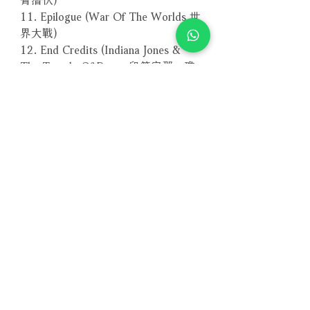
11. Epilogue (War Of The Worlds 世
界大戰)
12. End Credits (Indiana Jones &
The Temple Of Doom 印第安那．瓊
斯：魔宮傳奇)
13. Main Theme (Presumed Innocent
無罪的罪人)
－－－－－－－－－－－－－－－－
編號：EVSD223
條碼：4897012125052
Related Products
With Sample
With Sample