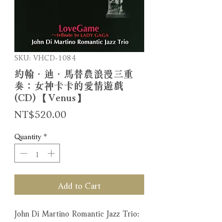
SKU: VHCD-1084
約翰．迪．馬替農浪漫三重
奏：女神卡卡的愛情遊戲
(CD) 【Venus】
Price
NT$520.00
Quantity
*
Add to Cart
John Di Martino Romantic Jazz Trio: