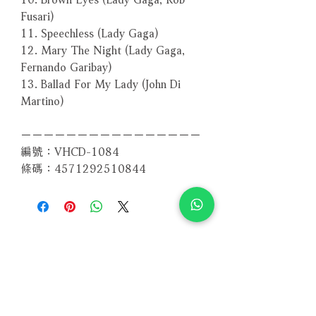
Fusari)
11. Speechless (Lady Gaga)
12. Mary The Night (Lady Gaga,
Fernando Garibay)
13. Ballad For My Lady (John Di
Martino)
－－－－－－－－－－－－－－－－
編號：VHCD-1084
條碼：4571292510844
Related Products
With Sample