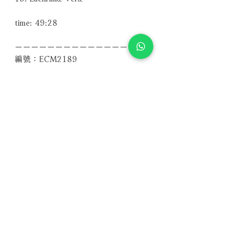
time: 49:28
－－－－－－－－－－－－－－－－
編號：ECM2189
條碼：0028948104307
Related Products
With Sample