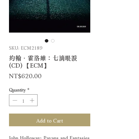
SKU: ECM2189
約翰．霍洛維：七滴眼淚
(CD) 【ECM】
Price
NT$620.00
Quantity
*
Add to Cart
John Holloway: Pavans and Fantasies