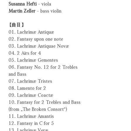
Susanna Hefti
- viola
Martin Zeller
- bass violin
【曲目】
01. Lachrimæ Antiquæ
02. Fantasy upon one note
03. Lachrimæ Antiquae Novæ
04. 2 Airs for 4
05. Lachrimæ Gementes
06. Fantasy No. 12 for 2 Trebles
and Bass
07. Lachrimæ Tristes
08. Lamento for 2
09. Lachrimæ Coactæ
10. Fantasy for 2 Trebles and Bass
(from „The Broken Consort“)
11. Lachrimæ Amantis
12. Fantasy in C for 5
13. Lachrimæ Veræ