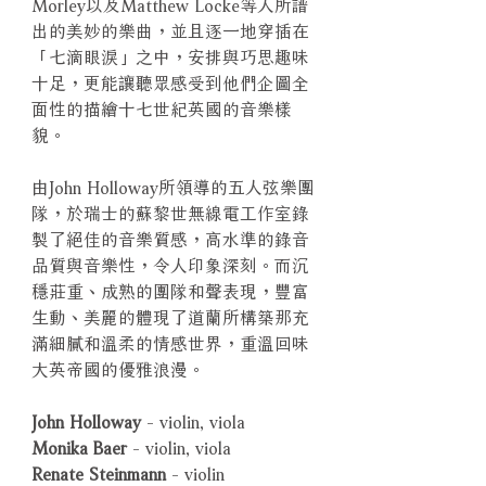
Morley以及Matthew Locke等人所譜
出的美妙的樂曲，並且逐一地穿插在
「七滴眼淚」之中，安排與巧思趣味
十足，更能讓聽眾感受到他們企圖全
面性的描繪十七世紀英國的音樂樣
貌。
由John Holloway所領導的五人弦樂團
隊，於瑞士的蘇黎世無線電工作室錄
製了絕佳的音樂質感，高水準的錄音
品質與音樂性，令人印象深刻。而沉
穩莊重、成熟的團隊和聲表現，豐富
生動、美麗的體現了道蘭所構築那充
滿細膩和溫柔的情感世界，重溫回味
大英帝國的優雅浪漫。
John Holloway
- violin, viola
Monika Baer
- violin, viola
Renate Steinmann
- violin