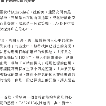
 留下縈繞心頭的美好
特(Aphrodite)，她的美，能點亮所有黑
眾神，狂風暴雨在她面前退散，兇猛野獸也臣
百花齊放，處處是一片歡笑聲，TAS期盼這美
深深烙印在您心中。
風破浪，勇闖天涯，踏上屬於每個人心中的航海
黑森林」的迷途中，期待找回已逝去的真愛；
詩意勾勒出百年前蕭邦的愛與愁；「探戈之
時光機回到1935年，戀人們眉來眼去，酒館
克萊．瑪婷「車站的男人」輕鬆搖擺的曲風，
意識隨著音符在空氣中四處遊蕩；「如果我早
觸動你的靈魂，讓你不經意的掉落在她編織的
的浪漫，像是一段已經遺忘的記憶，讓人醒在
選每一首歌，希望每一個音符都能夠牽動您的心，
的感動。TAS2013收錄包括古典、爵士、