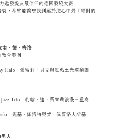
力邀發燒友最信任的德國發燒大廠
行母帶後製，希望能讓您找到屬於您心中最「絕對的
or 普羅皮南．德．梅洛
新倫敦合奏團
ed Clay Halo 愛蜜莉．貝克與紅粘土光環樂團
antic Jazz Trio 約翰．迪．馬替農浪漫三重奏
Peplowski 妮基．派洛特與肯．佩普洛夫斯基
站的男人