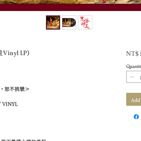
NT$1
inyl LP)
Quantit
，恕不挑號＞
Add 
 VINYL