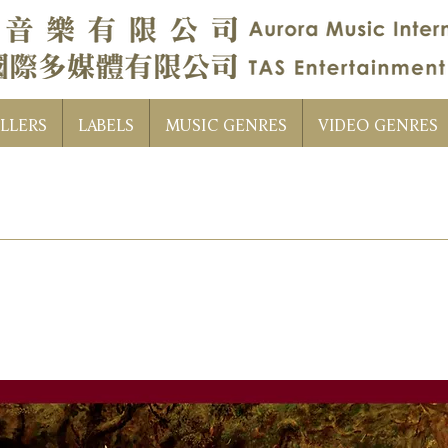
LLERS
LABELS
MUSIC GENRES
VIDEO GENRES