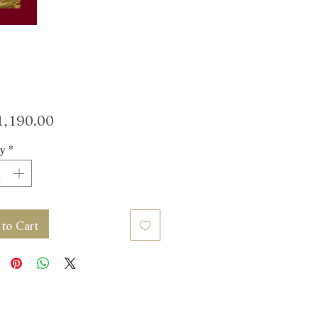
Price
,190.00
y
*
to Cart