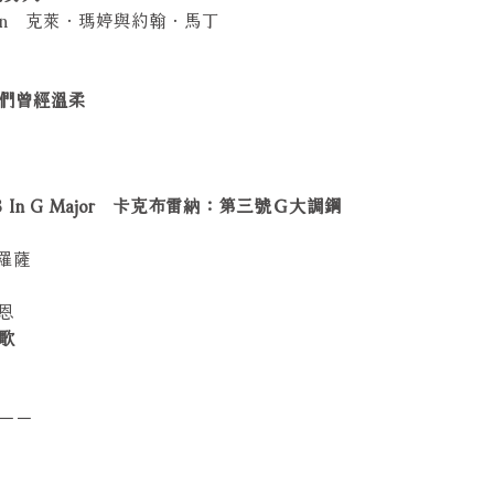
 Martyn 克萊．瑪婷與約翰．馬丁
le 我們曾經溫柔
Sonata 3 In G Major 卡克布雷納：第三號Ｇ大調鋼
葛羅薩
里恩
之歌
－－