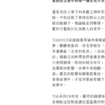
緊抓住生命中的每一個吉光片羽
畫家及詩人筆下的美麗之神阿芙羅狄
暗，不但征服了奧林匹斯山上的
服在她腳下，無論她走到哪裡，
麗的力量能幻化為動人的音符，
TAS2013首曲隨著哥倫布乘
夢；聽聽愛蜜莉．貝克穿梭在「
耳邊響起「古老的氣息」，淡淡
詩」騷動艾利斯帶我們乘著音樂
小巷間激情、時尚的探戈年代；
迷霧般的歌聲，彷彿午夜微醺，
逝」麗茲的歌聲如藤蔓般蔓延，
愛情故事中；卡克布雷納琴鍵下
美夢中。
TAS系列18年來，嚴苛的篩
並期盼這些歌能讓您重溫最初聆聽