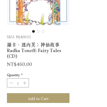
SKU: NJ40032
羅卡．透內芙：神仙故事
Radka Toneff: Fairy Tales
(CD)
Price
NT$460.00
Quantity
*
Add to Cart