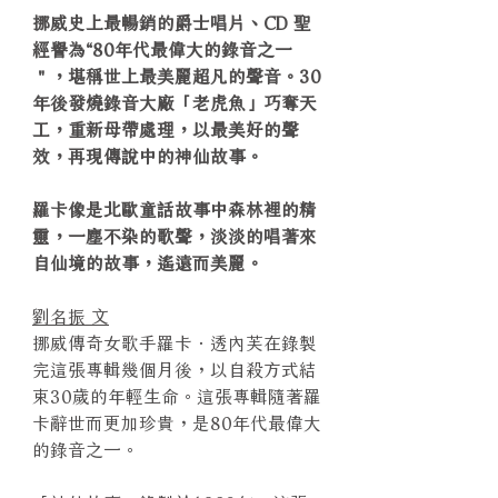
挪威史上最暢銷的爵士唱片、CD 聖
經譽為“80年代最偉大的錄音之一
＂，堪稱世上最美麗超凡的聲音。30
年後發燒錄音大廠「老虎魚」巧奪天
工，重新母帶處理，以最美好的聲
效，再現傳說中的神仙故事。
羅卡像是北歐童話故事中森林裡的精
靈，一塵不染的歌聲，淡淡的唱著來
自仙境的故事，遙遠而美麗。
劉名振 文
挪威傳奇女歌手羅卡．透內芙在錄製
完這張專輯幾個月後，以自殺方式結
束30歲的年輕生命。這張專輯隨著羅
卡辭世而更加珍貴，是80年代最偉大
的錄音之一。