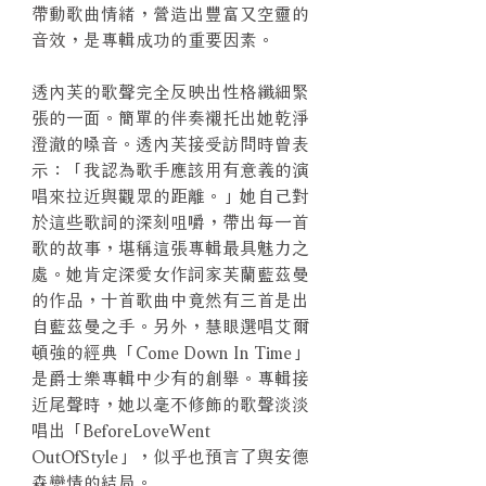
帶動歌曲情緒，營造出豐富又空靈的
音效，是專輯成功的重要因素。
透內芙的歌聲完全反映出性格纖細緊
張的一面。簡單的伴奏襯托出她乾淨
澄澈的嗓音。透內芙接受訪問時曾表
示：「我認為歌手應該用有意義的演
唱來拉近與觀眾的距離。」她自己對
於這些歌詞的深刻咀嚼，帶出每一首
歌的故事，堪稱這張專輯最具魅力之
處。她肯定深愛女作詞家芙蘭藍茲曼
的作品，十首歌曲中竟然有三首是出
自藍茲曼之手。另外，慧眼選唱艾爾
頓強的經典「Come Down In Time」
是爵士樂專輯中少有的創舉。專輯接
近尾聲時，她以毫不修飾的歌聲淡淡
唱出「BeforeLoveWent
OutOfStyle」，似乎也預言了與安德
森戀情的結局。