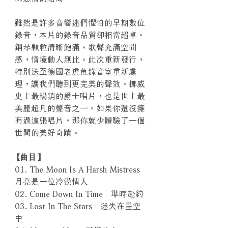
雖然是許多音響迷們懼怕的早期數位
錄音，本片的錄音品質卻相當超卓。
鋼琴顆粒清晰飽滿、歌聲充滿空間
感，情境動人無比。此次重新發行，
特別送至德國老虎魚錄音室重新處
理，讓我們聽到更完美的聲效。挪威
史上最暢銷的爵士唱片，也是世上最
美麗超凡的聲音之一。如果你還沒擁
有過這張唱片，那你就少體驗了一個
世間的美好奇蹟。
【曲目】
01. The Moon Is A Harsh Mistress
月亮是一位冷漠情人
02. Come Down In Time 準時赴約
03. Lost In The Stars 迷失在星空
中