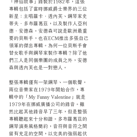
「神仙故事」錄製於1982年，這張
專輯包括了當時挪威爵士樂界的三位
新星：主唱羅卡．透內芙、鋼琴家史
蒂夫．多布羅葛茲，以及製作人亞利
德．安德森。安德森可說是歐洲最重
要的貝斯手，也在ECM推出多張自己
領軍的傑出專輯。為何一位貝斯手會
替女歌手與鋼琴家製作專輯？除了他
們三人是同個樂團的成員之外，安德
森與透內芙也是一對戀人。
整張專輯僅有一架鋼琴、一個歌聲。
兩位音樂家在1979年開始合作，專
輯中的「My Funny Valentine」就是
1979年在挪威廣播公司的錄音。雖
然比起其他錄音早了三年，但是整張
專輯聽起來十分和諧。多布羅葛茲的
鋼琴演奏風格簡約，音符與音符之間
留有充足的空間，以完美的強弱起伏