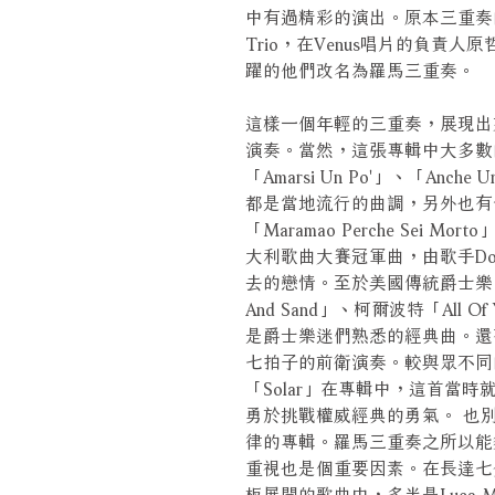
中有過精彩的演出。原本三重奏
Trio，在Venus唱片的負責
躍的他們改名為羅馬三重奏。
這樣一個年輕的三重奏，展現出
演奏。當然，這張專輯中大多數
「Amarsi Un Po'」、「Anche 
都是當地流行的曲調，另外也有傳統民謠
「Maramao Perche Sei Mor
大利歌曲大賽冠軍曲，由歌手Dome
去的戀情。至於美國傳統爵士樂
And Sand」、柯爾波特「All Of Y
是爵士樂迷們熟悉的經典曲。還有「
七拍子的前衛演奏。較與眾不同
「Solar」在專輯中，這首當
勇於挑戰權威經典的勇氣。 也
律的專輯。羅馬三重奏之所以能
重視也是個重要因素。在長達七分多
板展開的歌曲中，多半是Luca 