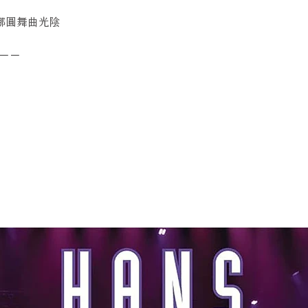
倫斯提娜圓舞曲光陰
－－