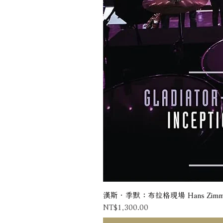
漢斯．季默：布拉格現場 Hans Zimmer: Liv
Price
NT$1,300.00