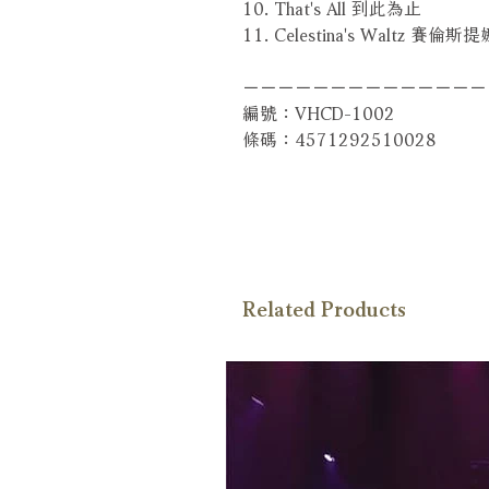
10. That's All 到此為止
11. Celestina's Waltz 賽
－－－－－－－－－－－－－－
編號：VHCD-1002
條碼：4571292510028
Related Products