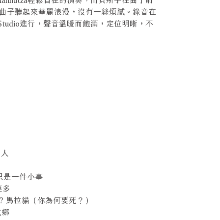
曲子聽起來華麗浪漫，沒有一絲煩膩。錄音在
ding Studio進行，聲音溫暖而飽滿，定位明晰，不
男人
ngs 只是一件小事
蘇連多
 Morto? 馬拉貓（你為何要死？）
班比娜