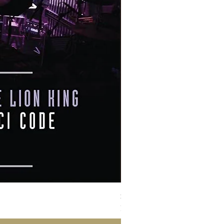
Susan Wong：靠近你（25週年紀
Price
NT$950.00