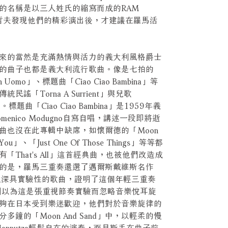
的名稱是以三人姓氏的縮寫而成的RAM
人原哲夫發現他們的精彩演出後，才建議在羅馬活
來的當然是充滿熱情與活力的義大利風格爵士
的曲子也都是義大利流行歌曲。像是七拍的
Un Uomo」、標題曲「Ciao Ciao Bambina」等
「Torna A Surrient」與兒歌
to」。標題曲「Ciao Ciao Bambina」是1959年義
nico Modugno自寫自唱，講述一段即將逝
曲也沒在此專輯中缺席，如懷爾德的「Moon
ou」、「Just One Of Those Things」等等都
That's All」這首經典曲，也被他們改造成
的是，羅馬三重奏還選了邁爾斯戴維斯名作
時就深具實驗性的歌曲，證明了這個年輕三重奏
別以為這是張重視節奏實驗而忽略音樂悅耳旋
夠在日本受到樂迷歡迎，他們對於音樂旋律的
鐘的「Moon And Sand」中，以輕柔的慢
Mannutza輕鬆自在的演奏，而貝斯手在曲子前