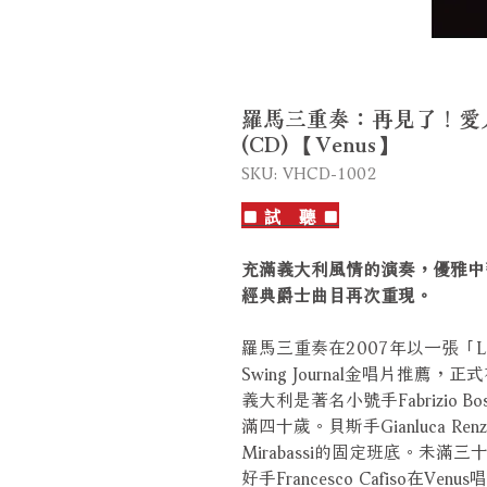
羅馬三重奏：再見了！愛人 Roma
(CD) 【Venus】
SKU: VHCD-1002
■ 試 聽 ■
充滿義大利風情的演奏，優雅中
經典爵士曲目再次重現。
羅馬三重奏在2007年以一張「Love I
Swing Journal金唱片推薦，正
義大利是著名小號手Fabrizio Bos
滿四十歲。貝斯手Gianluca Re
Mirabassi的固定班底。未滿三十
好手Francesco Cafiso在Venu