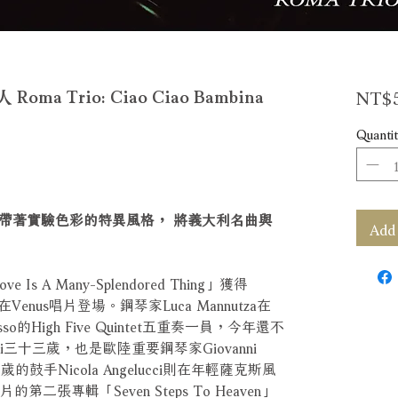
NT$5
 Trio: Ciao Ciao Bambina
Quantit
帶著實驗色彩的特異風格， 將義大利名曲與
Add 
s A Many-Splendored Thing」獲得
式在Venus唱片登場。鋼琴家Luca Mannutza在
so的High Five Quintet五重奏一員，今年還不
nzi三十三歲，也是歐陸重要鋼琴家Giovanni
歲的鼓手Nicola Angelucci則在年輕薩克斯風
s唱片的第二張專輯「Seven Steps To Heaven」