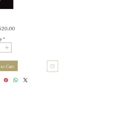
Price
20.00
y
*
to Cart