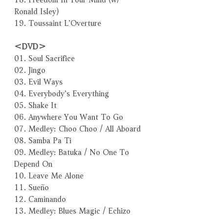
Ronald Isley)
19. Toussaint L’Overture
＜DVD＞
01. Soul Sacrifice
02. Jingo
03. Evil Ways
04. Everybody’s Everything
05. Shake It
06. Anywhere You Want To Go
07. Medley: Choo Choo / All Aboard
08. Samba Pa Ti
09. Medley: Batuka / No One To
Depend On
10. Leave Me Alone
11. Sueño
12. Caminando
13. Medley: Blues Magic / Echizo