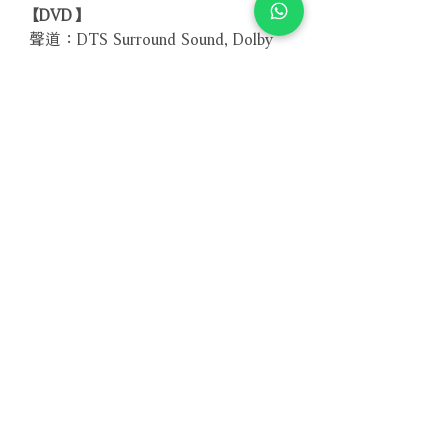
【DVD】
聲道：DTS Surround Sound, Dolby
Digital 5.1, Dolby Digital Stereo
時間：151分鐘
螢幕比：16:9
字幕（加贈部份）：英語、法語、德
語、西班牙語、葡萄牙語
區碼：全區
【藍光Blu-ray版本】
Related Products
With Sample