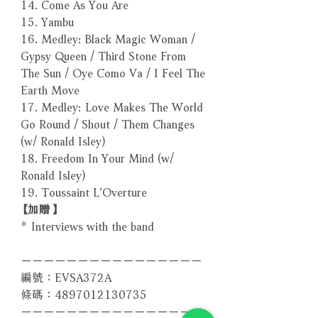
14. Come As You Are
15. Yambu
16. Medley: Black Magic Woman /
Gypsy Queen / Third Stone From
The Sun / Oye Como Va / I Feel The
Earth Move
17. Medley: Love Makes The World
Go Round / Shout / Them Changes
(w/ Ronald Isley)
18. Freedom In Your Mind (w/
Ronald Isley)
19. Toussaint L’Overture
【加贈】
* Interviews with the band
－－－－－－－－－－－－－－－－
編號：EVSA372A
條碼：4897012130735
－－－－－－－－－－－－－－－－