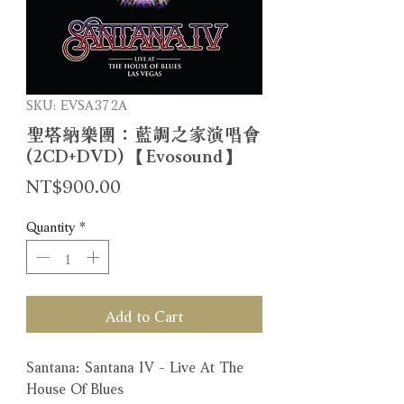
SKU: EVSA372A
聖塔納樂團：藍調之家演唱會
(2CD+DVD) 【Evosound】
Price
NT$900.00
Quantity
*
Add to Cart
Santana: Santana IV - Live At The
House Of Blues