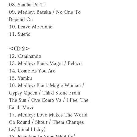
08. Samba Pa Ti
09. Medley: Batuka / No One To
Depend On
10. Leave Me Alone
11. Sueño
＜CD 2＞
12. Caminando
13. Medley: Blues Magic / Echizo
14. Come As You Are
15. Yambu
16. Medley: Black Magic Woman /
Gypsy Queen / Third Stone From
The Sun / Oye Como Va / I Feel The
Earth Move
17. Medley: Love Makes The World
Go Round / Shout / Them Changes
(w/ Ronald Isley)
18. Freedom In Your Mind (w/