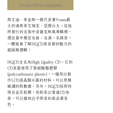
Notify When Available
與艾迪．希金斯一樣代表著Venus爵
士的演奏家艾瑞克．亞歷山大，從他
所發行的五張中音薩克斯風專輯裡，
選出當中最佳名曲、名演、名錄音。
一聽就會了解HQCD高音質的魅力的
超級精選輯！
HQCD全名為High Quality CD，它的
CD表面使用了聚碳酸酯塑膠
(polycarbonate plastic)，一種用以製
作LCD液晶顯示器的材料，可以更精
確讀的取數據。另外，HQCD採用特
殊合金反射膜，折射率比普通CD為
高，可以播放近乎原音的高品質音
色。