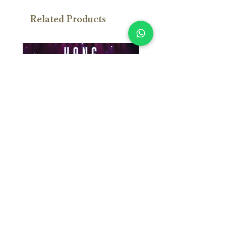
Related Products
With Sample
漢斯．季默：布拉格現場 Hans
Susan Wong：靠近你（
Zimmer: Live In Prague (2SACD)
念版） (SACD) 【Evosoun
【Mercury Studio】
Price
NT$950.00
Price
NT$1,300.00