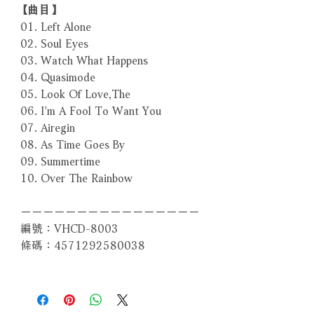
【曲目】
01. Left Alone
02. Soul Eyes
03. Watch What Happens
04. Quasimode
05. Look Of Love,The
06. I'm A Fool To Want You
07. Airegin
08. As Time Goes By
09. Summertime
10. Over The Rainbow
－－－－－－－－－－－－－－－－
編號：VHCD-8003
條碼：4571292580038