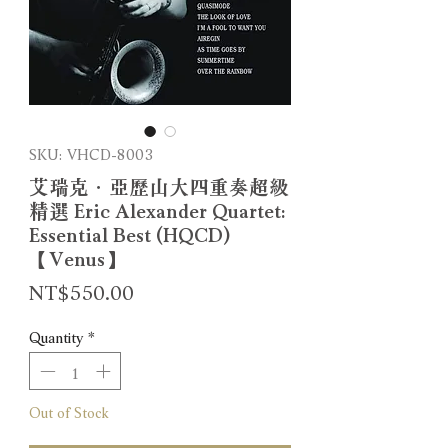
SKU: VHCD-8003
艾瑞克．亞歷山大四重奏超級
精選 Eric Alexander Quartet:
Essential Best (HQCD)
【Venus】
Price
NT$550.00
Quantity
*
Out of Stock