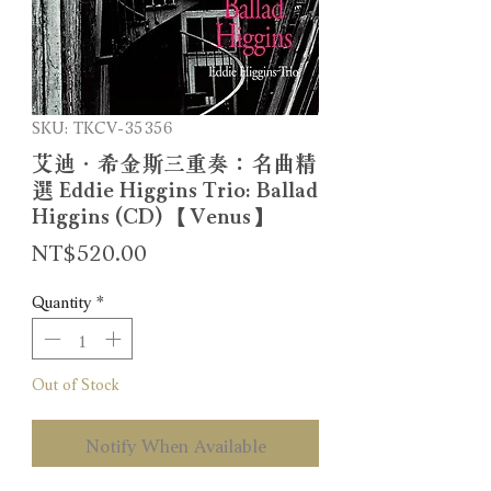
SKU: TKCV-35356
艾迪．希金斯三重奏：名曲精
選 Eddie Higgins Trio: Ballad
Higgins (CD) 【Venus】
Price
NT$520.00
Quantity
*
Out of Stock
Notify When Available