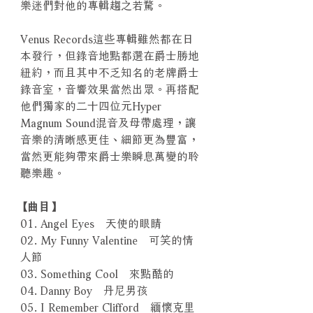
樂迷們對他的專輯趨之若騖。
Venus Records這些專輯雖然都在日
本發行，但錄音地點都選在爵士勝地
紐約，而且其中不乏知名的老牌爵士
錄音室，音響效果當然出眾。再搭配
他們獨家的二十四位元Hyper
Magnum Sound混音及母帶處理，讓
音樂的清晰感更佳、細節更為豐富，
當然更能夠帶來爵士樂瞬息萬變的聆
聽樂趣。
【曲目】
01. Angel Eyes 天使的眼睛
02. My Funny Valentine 可笑的情
人節
03. Something Cool 來點酷的
04. Danny Boy 丹尼男孩
05. I Remember Clifford 緬懷克里