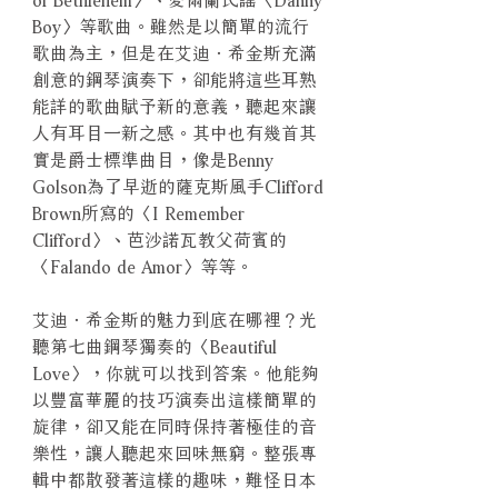
Boy〉等歌曲。雖然是以簡單的流行
歌曲為主，但是在艾迪．希金斯充滿
創意的鋼琴演奏下，卻能將這些耳熟
能詳的歌曲賦予新的意義，聽起來讓
人有耳目一新之感。其中也有幾首其
實是爵士標準曲目，像是Benny
Golson為了早逝的薩克斯風手Clifford
Brown所寫的〈I Remember
Clifford〉、芭沙諾瓦教父荷賓的
〈Falando de Amor〉等等。
艾迪．希金斯的魅力到底在哪裡？光
聽第七曲鋼琴獨奏的〈Beautiful
Love〉，你就可以找到答案。他能夠
以豐富華麗的技巧演奏出這樣簡單的
旋律，卻又能在同時保持著極佳的音
樂性，讓人聽起來回味無窮。整張專
輯中都散發著這樣的趣味，難怪日本