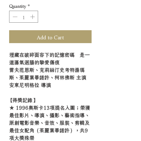
Quantity
*
Add to Cart
埋藏在破碎面容下的記憶密碼 是一
道蕩氣迴腸的摯愛傷痕
雷夫范恩斯、克莉絲汀史考特湯瑪
斯、茱麗葉畢諾許、柯林佛斯 主演
安東尼明格拉 導演
【得獎記錄】
★ 1996奧斯卡13項提名入圍；榮獲
最佳影片、導演、攝影、藝術指導、
原創電影音樂、音效、服裝、剪輯及
最佳女配角（茱麗葉畢諾許），共9
項大獎殊榮