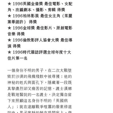
★ 1996英國金像獎 最佳電影、女配
角、改編劇本、攝影、剪輯 得獎
★ 1996柏林影展 最佳女主角（茱麗
葉畢諾許） 得獎
★ 1996金球獎 最佳影片、原創電影
音樂 得獎
★ 1996倫敦影評人協會大獎 最佳導
演 得獎
★ 1996時代雜誌評選全球年度十大
佳片第一名
一個身份不明的男子，在二次大戰墜
毀於沙漠的飛機殘骸中被尋獲；他的
神秘的姓氏與面孔下，隱藏著一段既
真摯濃烈卻又痛苦的記憶。護士漢娜
是戰地醫院的一名護士，決定獨自留
下來照顧這名身份不明的「英國病
人」；就在遠離戰爭喧囂的廢棄修道
院中，男子寧靜的躺在房間床上，藉