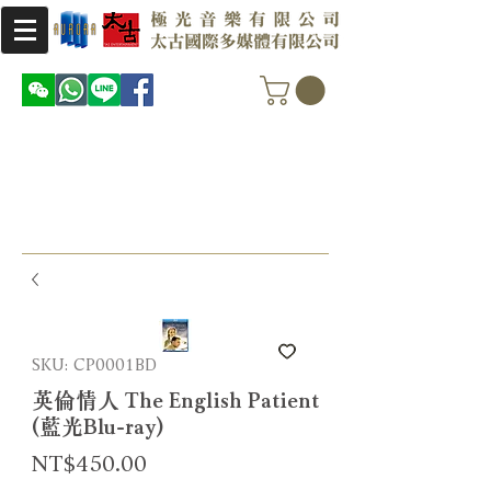
SKU: CP0001BD
英倫情人 The English Patient
(藍光Blu-ray)
Price
NT$450.00