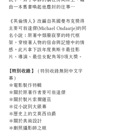
由一本舊書喚起他塵封的往事…
《英倫情人》改編自英國曼布克獎得
主麥可翁達傑(Michael Ondaatje)的同
名小說；原著中頹廢寂寥的時代框
架，穿梭著人物的宿命與記憶中的情
感，此片拿下該年度奧斯卡最佳影
片、導演、最佳女配角等9項大獎。
【特別收錄】
（特別收錄無附中文字
幕）
＊電影製作特輯
＊關於原著作者麥可翁達傑
＊關於製片索爾薩茲
＊從小說到大銀幕
＊歷史上的艾莫西伯爵
＊關於美術設計
＊劇照攝影師之眼