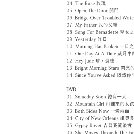
04. The Rose 玫瑰
05. Open The Door 開門
06. Bridge Over Troubled 
07. My Father 我的父親
08. Song For Bernadette 聖女
09. Yesterday 昨日
10. Morning Has Broken 一日
11. One Day At A Time 歲
12. Hey Jude 嗨，裘德
13. Bright Morning Stars 
14. Since You've Asked 既然
DVD
01. Someday Soon 總有一天
02. Mountain Girl 山裡來的女
03. Both Sides Now 一體兩面
04. City of New Orleans 紐
05. Gypsy Rover 吉普賽流浪者
06. She Moves Through The