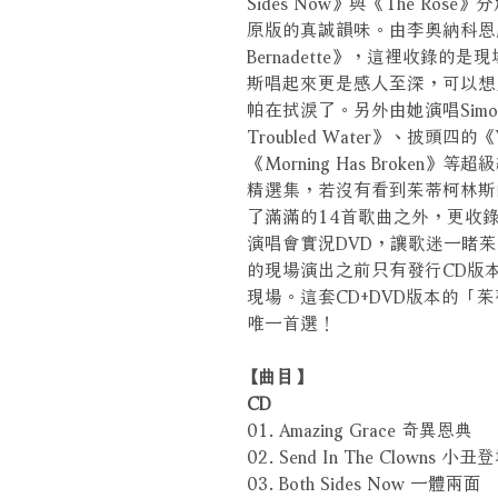
Sides Now》與《The R
原版的真誠韻味。由李奧納科恩所
Bernadette》，這裡收錄
斯唱起來更是感人至深，可以想
帕在拭淚了。另外由她演唱Simon & 
Troubled Water》、披頭四的《
《Morning Has Brok
精選集，若沒有看到茱蒂柯林斯
了滿滿的14首歌曲之外，更收
演唱會實況DVD，讓歌迷一睹
的現場演出之前只有發行CD版
現場。這套CD+DVD版本的
唯一首選！
【曲目】
CD
01. Amazing Grace 奇異恩典
02. Send In The Clowns 小丑
03. Both Sides Now 一體兩面