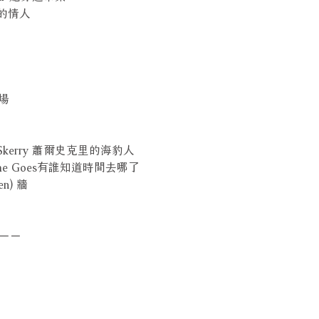
可愛的情人
登場
Shule Skerry 蕭爾史克里的海豹人
e Time Goes有誰知道時間去哪了
ten) 牆
－－