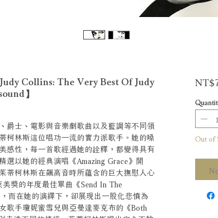
NT$7
llins: The Very Best Of Judy
osound】
Quantit
、爵士、電影與音樂劇歌曲以及藍調等不同領
蒂柯林斯這位唱功一流的實力派歌手。她的嗓
Out of 
美感性，每一首歌經過她的詮釋，都變得具有
以她的經典演唱《Amazing Grace》開
No
茱蒂柯林斯在飆高音時所蘊含的巨大撫慰人心
獎的年度最佳單曲《Send In The
情歌，而在她的演繹下，卻展現出一股化悲憤為
女歌手瓊妮蜜雪兒與亞曼達麥克布的《Both