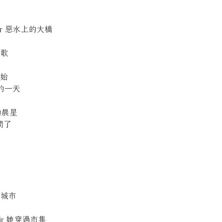
Water 惡水上的大橋
之歌
之始
月中的一天
閃亮的晨星
你問了
孩
奧良城市
 Fair 她穿過市集