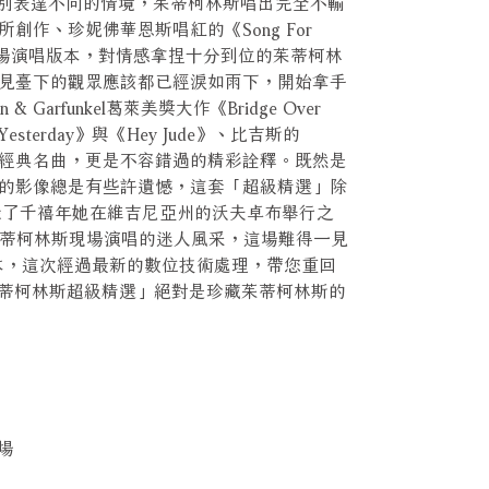
ose》分別表達不同的情境，茱蒂柯林斯唱出完全不輸
創作、珍妮佛華恩斯唱紅的《Song For
的是現場演唱版本，對情感拿捏十分到位的茱蒂柯林
見臺下的觀眾應該都已經淚如雨下，開始拿手
Garfunkel葛萊美獎大作《Bridge Over
Yesterday》與《Hey Jude》、比吉斯的
en》等超級經典名曲，更是不容錯過的精彩詮釋。既然是
的影像總是有些許遺憾，這套「超級精選」除
錄了千禧年她在維吉尼亞州的沃夫卓布舉行之
茱蒂柯林斯現場演唱的迷人風采，這場難得一見
本，這次經過最新的數位技術處理，帶您重回
「茱蒂柯林斯超級精選」絕對是珍藏茱蒂柯林斯的
登場