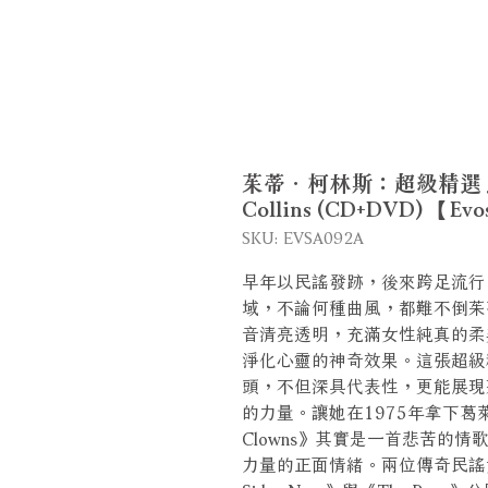
茱蒂．柯林斯：超級精選 Judy Co
Collins (CD+DVD) 【Ev
SKU: EVSA092A
早年以民謠發跡，後來跨足流行
域，不論何種曲風，都難不倒茱
音清亮透明，充滿女性純真的柔
淨化心靈的神奇效果。這張超級精選
頭，不但深具代表性，更能展現
的力量。讓她在1975年拿下葛萊美
Clowns》其實是一首悲苦的
力量的正面情緒。兩位傳奇民謠