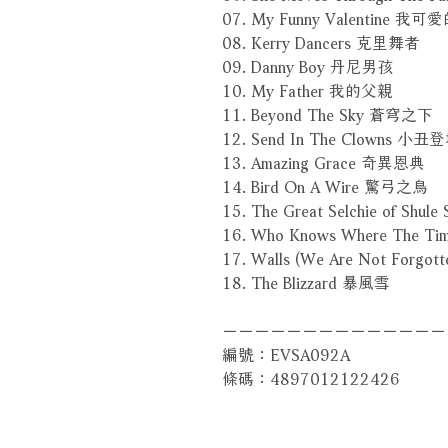
07. My Funny Valentine 我
08. Kerry Dancers 克里舞者
09. Danny Boy 丹尼男孩
10. My Father 我的父親
11. Beyond The Sky 蒼穹之下
12. Send In The Clowns 小丑
13. Amazing Grace 奇異恩典
14. Bird On A Wire 驚弓之鳥
15. The Great Selchie of 
16. Who Knows Where Th
17. Walls (We Are Not Forgot
18. The Blizzard 暴風雪
－－－－－－－－－－－－－－
編號：EVSA092A
條碼：4897012122426