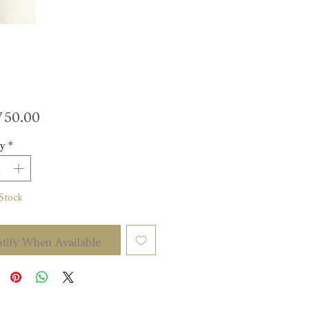
Price
50.00
y
*
Stock
tify When Available