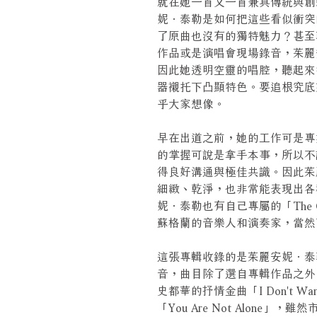
就在她一首又一首兼具傳統與創
妮．泰勒是如何把這些看似衝突
了原曲也沒有的獨特魅力？甚至
作品或是演唱會現場錄音，茱麗
因此她透明空靈的唱腔，聽起來
器襯托下凸顯特色。要追根究底
乎大家想像。
早在出道之前，她的工作可是專
的掌握可說是拿手本事，所以不
得良好溝通與極佳共識。因此茱
細緻、乾淨，也非常能表現出各
妮．泰勒也有自己專屬的「The Ce
蘇格蘭的音樂人和演奏家，當然
這張專輯收錄的是茱麗安妮．泰
音，曲目除了選自專輯作品之外
史都華的抒情金曲「I Don't Wan
「You Are Not Alon