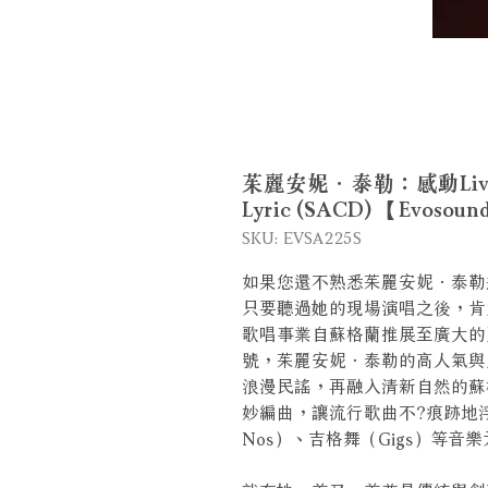
茱麗安妮．泰勒：感動Live版 Jul
Lyric (SACD) 【Evosou
SKU: EVSA225S
如果您還不熟悉茱麗安妮．泰勒
只要聽過她的現場演唱之後，肯
歌唱事業自蘇格蘭推展至廣大的
號，茱麗安妮．泰勒的高人氣與
浪漫民謠，再融入清新自然的蘇
妙編曲，讓流行歌曲不?痕跡地浮現
Nos）、吉格舞（Gigs）等音