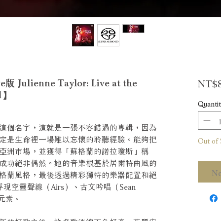
NT$8
ienne Taylor: Live at the
nd】
Quantit
這個名字，這就是一張不容錯過的專輯，因為
定是生命裡一場難以忘懷的聆聽經驗。能夠把
Out of 
亞洲市場，並獲得「蘇格蘭的諾拉瓊斯」稱
成功絕非偶然。她的音樂根基於居爾特曲風的
No
格蘭風格，最後透過精彩獨特的樂器配置和絕
空靈聲線（Airs）、古文吟唱（Sean
樂元素。