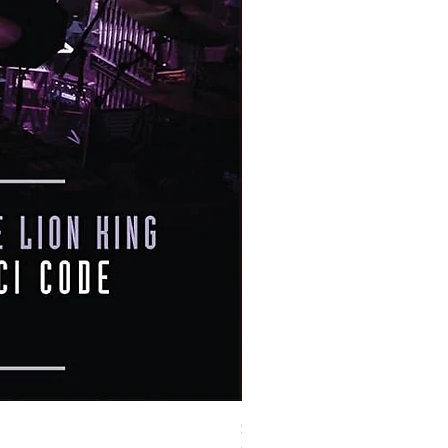
Susan Wong：靠近你（25週年紀