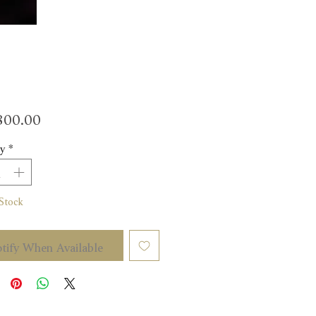
Price
00.00
y
*
Stock
tify When Available