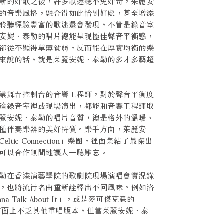
新的好歌之後，許多歌迷總不免好奇，茱麗安
的音樂風格，融合得如此恰到好處，甚至增添
聆聽經驗豐富的歌迷還會發現，不管是錄音室
安妮．泰勒的唱片總能呈現極佳聲音平衡感，
卻從不顯得單薄貧弱，反而能在厚實均衡的樂
來說的話，就是茱麗安妮．泰勒的多才多藝超
業舞台控制台的音響工程師，對於聲音平衡度
論錄音室裡或現場演出，都能和音響工程師取
麗安妮．泰勒的唱片音質，總是格外的溫暖、
種伴奏樂器的美好特質。樂手方面，茱麗安
ltic Connection」樂團，裡面集結了最傑出
可以合作無間地讓人一聽難忘。
勒在香港演藝學院的歌劇院現場演唱會實況錄
，也將流行名曲重新詮釋出不同風味。例如洛
na Talk About It」，或是麥可傑克森的
e」，雖然市面上不乏其他重唱版本，但當茱麗安妮．泰