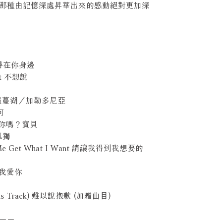
那種由記憶深處昇華出來的感動絕對更加深
ou 得在你身邊
 It 不想說
onia 羅蔓湖／加勒多尼亞
河
? 能抱你嗎？寶貝
不孤獨
e Let Me Get What I Want 請讓我得到我想要的
知道我愛你
(Bonus Track) 難以說抱歉 (加贈曲目)
－－