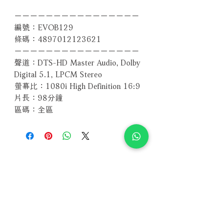
－－－－－－－－－－－－－－－－
編號：EVOB129
條碼：4897012123621
－－－－－－－－－－－－－－－－
聲道：DTS-HD Master Audio, Dolby
Digital 5.1, LPCM Stereo
螢幕比：1080i High Definition 16:9
片長：98分鐘
區碼：全區
Related Products
With Sample
With Sample