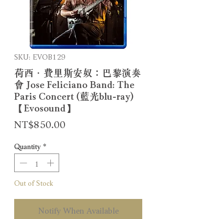
SKU: EVOB129
荷西．費里斯安奴：巴黎演奏
會 Jose Feliciano Band: The
Paris Concert (藍光blu-ray)
【Evosound】
Price
NT$850.00
Quantity
*
Out of Stock
Notify When Available