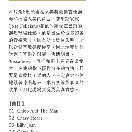
本片是6度榮獲葛萊美獎最佳吉他演
奏和演唱人獎的荷西．費里斯安奴
(Jose Feliciano)和他的樂隊在巴黎的
演唱現場錄影。他是出生於波多黎各
的音樂天才，因自幼便雙目失明，所
以對聲音敏感度極高，因此培養出他
對創作音樂的潛能，佛朗明哥、
Bossa nova、流行和爵士等等音樂元
素，在他的指下輕鬆自在的流洩，只
要是喜愛拉丁樂的人，一定會禁不住
地跟著哼唱起來，本片無論影和音的
效果，都比現場實況更具真實感。
【曲目】
01. Chico And The Man
02. Crazy Heart
03. Billy Jean
04. Como Fue