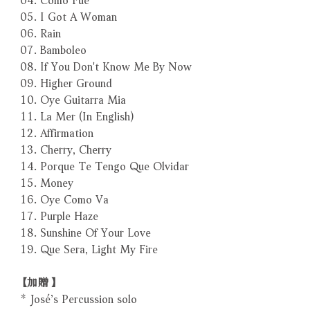
05. I Got A Woman
06. Rain
07. Bamboleo
08. If You Don't Know Me By Now
09. Higher Ground
10. Oye Guitarra Mia
11. La Mer (In English)
12. Affirmation
13. Cherry, Cherry
14. Porque Te Tengo Que Olvidar
15. Money
16. Oye Como Va
17. Purple Haze
18. Sunshine Of Your Love
19. Que Sera, Light My Fire
【加贈】
* José’s Percussion solo