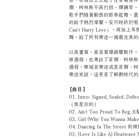
爾．柯林斯不再打鼓、彈鋼琴，
歌手們隨著動感的節奏起舞，還
的給予熱烈掌聲。安可時終於唱
Can't Hurry Love」，再
舞，給了所有樂迷一個最完美的
以高畫質、高音質環繞聲製作，
排過程，也專訪了菲爾．柯林斯
過程。摩城音樂迷或是菲爾．柯
樂迷來說，這更是了解劃時代的
【曲目】
01. Intro: Signed, Sealed,
（我是你的）
02. Ain't Too Proud To B
03. Girl (Why You Wanna 
04. Dancing In The Street 
05. (Love Is Like A) Heatwa