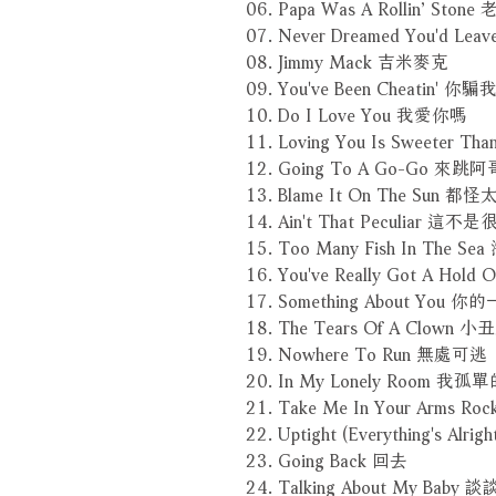
06. Papa Was A Rollin’ Sto
07. Never Dreamed You'd 
08. Jimmy Mack 吉米麥克
09. You've Been Cheatin' 你騙
10. Do I Love You 我愛你嗎
11. Loving You Is Sweeter 
12. Going To A Go-Go 來跳
13. Blame It On The Sun 都
14. Ain't That Peculiar 這
15. Too Many Fish In The 
16. You've Really Got A Ho
17. Something About You 
18. The Tears Of A Clown 
19. Nowhere To Run 無處可逃
20. In My Lonely Room 我
21. Take Me In Your Arms
22. Uptight (Everything's A
23. Going Back 回去
24. Talking About My Bab