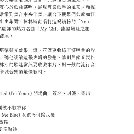
專心於歌曲演唱，展現專業歌手的風采。和聲
常常到舞台中央伴舞，讓台下觀眾們如痴如狂
出由菲爾．柯林斯翻唱打進暢銷榜的「You
加上耳熟能詳的熱力名曲「My Girl」讓整場隨之起
結尾。
堪稱聲光效果一流，花絮更收錄了演唱會的彩
，聽他談論這張專輯的發想、籌劃與錄音製作
林斯的歌迷當然要收藏本片，對一般的流行音
摩城音樂的最佳教材。
 Delivered (I'm Yours) 開場曲：簽名、封箋、寄出
eg 太驕傲不敢求你
Make Me Blue) 女孩為何讓我憂
街頭熱舞
ve 愛像熱浪