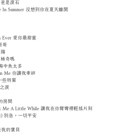
ne 老爸是滾石
Leave In Summer 沒想到你在夏天離開
我
Than Ever 愛你最甜蜜
阿哥哥
怪太陽
不是很稀奇嗎
Sea 海中魚太多
ld On Me 你讓我牽絆
你的一些特質
小丑之淚
孤單的房間
 Rock Me A Little While 讓我在你臂彎裡輕搖片刻
lright) 別急，一切平安
y 談談我的寶貝