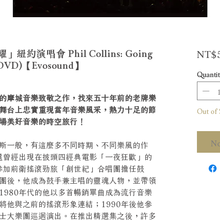
NT$5
演唱會 Phil Collins: Going
d (DVD)【Evosound】
Quantit
的摩城音樂致敬之作，找來五十年前的老牌樂
舞台上忠實重現當年音樂風采，熱力十足的節
Out of 
場美好音樂的時空旅行！
No
斯一般，有這麼多不同時期、不同樂風的作
，還曾經出現在披頭四經典電影「一夜狂歡」的
他參加前衛搖滾勁旅「創世紀」合唱團擔任鼓
團後，他成為鼓手兼主唱的靈魂人物，並帶領
1980年代的他以多首暢銷單曲成為流行音樂
將他與之前的搖滾形象連結；1990年後他參
士大樂團巡迴演出。在推出精選集之後，許多