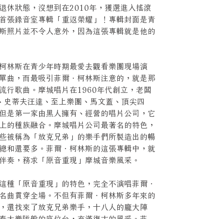
退休狀態，沒想到在2010年，獲選進入搖滾
首張錄音室專輯「重返榮耀」！專輯封面是青
斯照片並不令人意外，因為這張專輯就是他的
柯林斯在青少年時期最愛去觀看樂團現場演
單曲，而最吸引菲爾．柯林斯注意的，就是那
流行歌曲。摩城唱片在1960年代創立，老闆
了奇蹟樂團、史蒂夫汪達、至上樂團、馬文蓋、頂尖四
但是第一家由黑人擁有、經營的唱片公司，它
上的種族融合。摩城唱片公司最著名的特色，
些被稱為「放克兄弟」的樂手們所製造出的暢
總和還要多。菲爾．柯林斯的這張專輯中，就
伴奏，務求「原音重現」摩城音樂風采。
這種「原音重現」的特色，完全不演唱菲爾．
名曲貫穿全場。不但有菲爾．柯林斯多年來的
，還找來了放克兄弟樂手，十八人的龐大陣
奏大樂隊般的座位台，充滿復古的風采。菲