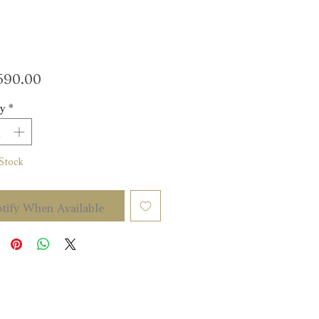
Price
90.00
y
*
Stock
tify When Available