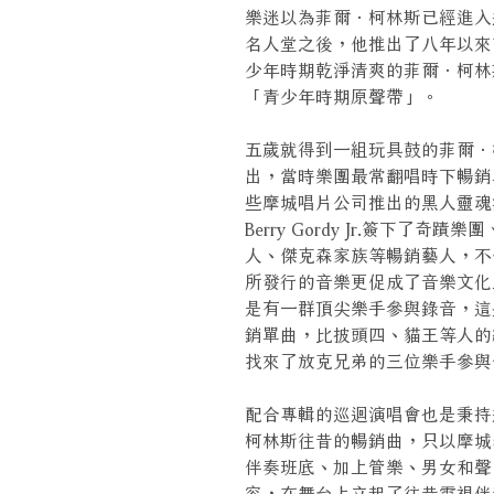
樂迷以為菲爾．柯林斯已經進入
名人堂之後，他推出了八年以來
少年時期乾淨清爽的菲爾．柯林
「青少年時期原聲帶」。
五歲就得到一組玩具鼓的菲爾．
出，當時樂團最常翻唱時下暢銷
些摩城唱片公司推出的黑人靈魂
Berry Gordy Jr.簽下
人、傑克森家族等暢銷藝人，不
所發行的音樂更促成了音樂文化
是有一群頂尖樂手參與錄音，這
銷單曲，比披頭四、貓王等人的
找來了放克兄弟的三位樂手參與
配合專輯的巡迴演唱會也是秉持
柯林斯往昔的暢銷曲，只以摩城
伴奏班底、加上管樂、男女和聲
容，在舞台上立起了往昔電視伴