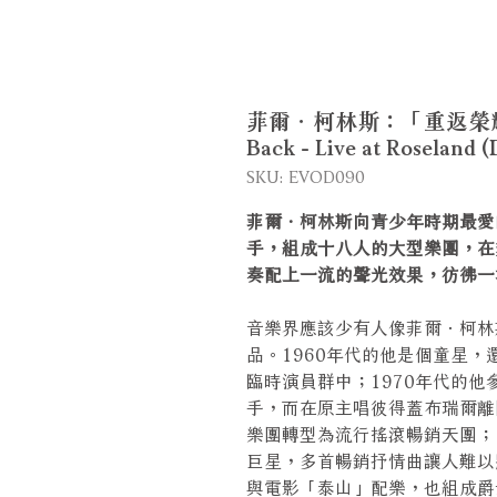
菲爾．柯林斯：「重返榮耀」紐約
Back - Live at Roselan
SKU: EVOD090
菲爾．柯林斯向青少年時期最愛
手，組成十八人的大型樂團，在
奏配上一流的聲光效果，彷彿一
音樂界應該少有人像菲爾．柯林
品。1960年代的他是個童星
臨時演員群中；1970年代的
手，而在原主唱彼得蓋布瑞爾離
樂團轉型為流行搖滾暢銷天團；
巨星，多首暢銷抒情曲讓人難以
與電影「泰山」配樂，也組成爵