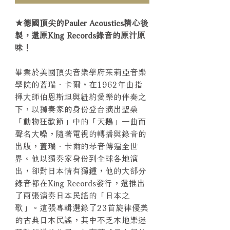
★德國頂尖的Pauler Acoustics精心後
製，還原King Records錄音的原汁原
味！
畢業於美國頂尖音樂學府茱莉亞音樂
學院的蓋瑞．卡爾，在1962年由指
揮大師伯恩斯坦與紐約愛樂的伴奏之
下，以獨奏家的身份登台演出聖桑
「動物狂歡節」中的「天鵝」一曲而
聲名大噪，隨著電視的轉播與錄音的
出版，蓋瑞．卡爾的琴音傳遍全世
界。他以獨奏家身份到全球各地演
出，卻對日本情有獨鍾，他的大部分
錄音都在King Records發行，還推出
了兩張演奏日本民謠的「日本之
歌」。這張專輯選錄了23首旋律優美
的古典日本民謠，其中不乏本地樂迷