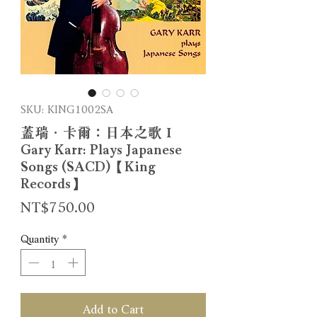
SKU: KING1002SA
蓋瑞．卡爾：日本之歌Ｉ
Gary Karr: Plays Japanese
Songs (SACD)【King
Records】
Price
NT$750.00
Quantity
*
Add to Cart