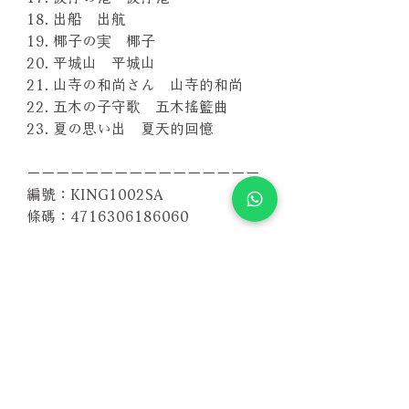
18. 出船 出航
19. 椰子の実 椰子
20. 平城山 平城山
21. 山寺の和尚さん 山寺的和尚
22. 五木の子守歌 五木搖籃曲
23. 夏の思い出 夏天的回憶
－－－－－－－－－－－－－－－－
編號：KING1002SA
條碼：4716306186060
其他版本 More Formats
【Vinyl LP版本】
Related Products