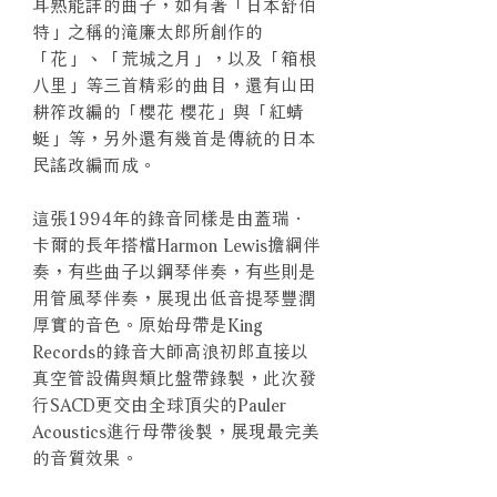
耳熟能詳的曲子，如有著「日本舒伯
特」之稱的滝廉太郎所創作的
「花」、「荒城之月」，以及「箱根
八里」等三首精彩的曲目，還有山田
耕筰改編的「櫻花 櫻花」與「紅蜻
蜓」等，另外還有幾首是傳統的日本
民謠改編而成。
這張1994年的錄音同樣是由蓋瑞．
卡爾的長年搭檔Harmon Lewis擔綱伴
奏，有些曲子以鋼琴伴奏，有些則是
用管風琴伴奏，展現出低音提琴豐潤
厚實的音色。原始母帶是King
Records的錄音大師高浪初郎直接以
真空管設備與類比盤帶錄製，此次發
行SACD更交由全球頂尖的Pauler
Acoustics進行母帶後製，展現最完美
的音質效果。