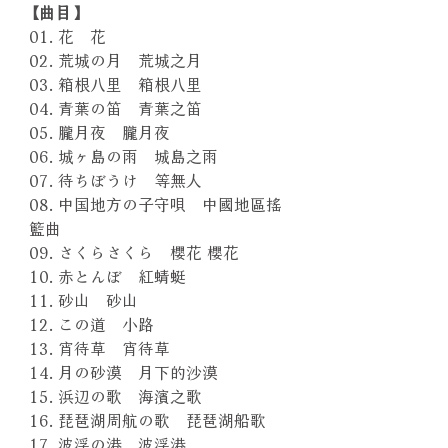
【曲目】
01. 花 花
02. 荒城の月 荒城之月
03. 箱根八里 箱根八里
04. 青葉の笛 青葉之笛
05. 朧月夜 朧月夜
06. 城ヶ島の雨 城島之雨
07. 待ちぼうけ 等無人
08. 中国地方の子守唄 中國地區搖
籃曲
09. さくらさくら 櫻花 櫻花
10. 赤とんぼ 紅蜻蜓
11. 砂山 砂山
12. この道 小路
13. 宵待草 宵待草
14. 月の砂漠 月下的沙漠
15. 浜辺の歌 海濱之歌
16. 琵琶湖周航の歌 琵琶湖船歌
17. 波浮の港 波浮港