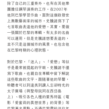
除了自己的三重奏外，也有在其他樂
團擔任鋼琴演奏的工作。在2007年
他到巴黎學習作曲，面對這個啟發世
上無數藝術家的城市，史騰諾寫下了
七首歌曲表達他的愛戀。其實，要做
一張關於巴黎的專輯，有太多的名曲
可以運用，但是史騰諾想要表達的，
並不只是這個城市的風景，也包含他
在巴黎時期的心理狀態。
對於巴黎，「迷人」、「愛戀」等似
乎是最常被提起的字眼。史騰諾不僅
寫下歌曲，也親自在專輯中留下解說
這些歌曲的文字。跟隨著他的琴聲，
聆聽者可以到達美到讓人忘卻時光的
太子廣場（與聖母院同在西岱島
上）、吸引各色人種的蒙馬特區（電
影「愛蜜莉的異想世界」的背景）等
巴黎著名景點。不過巴黎帶給這位年