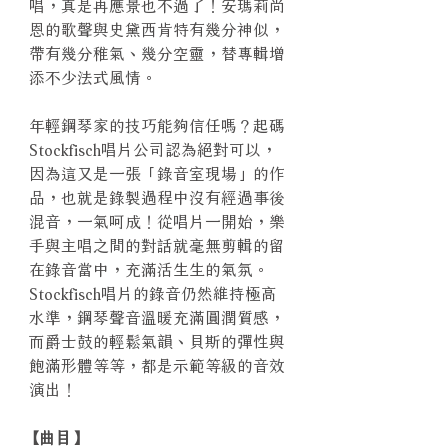
唱，真是再應景也不過了！安瑪莉尚
恩的歌聲與史黛西肯特有幾分神似，
帶有幾分稚氣、幾分空靈，替專輯增
添不少法式風情。
年輕鋼琴家的技巧能夠信任嗎？起碼
Stockfisch唱片公司認為絕對可以，
因為這又是一張「錄音室現場」的作
品，也就是錄製過程中沒有經過事後
混音，一氣呵成！從唱片一開始，樂
手與主唱之間的對話就毫無剪輯的留
在錄音當中，充滿活生生的氣氛。
Stockfisch唱片的錄音仍然維持極高
水準，鋼琴聲音溫暖充滿圓潤質感，
而爵士鼓的輕鬆氣韻、貝斯的彈性與
飽滿形體等等，都是示範等級的音效
演出！
【曲目】