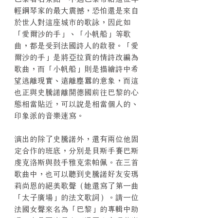
輕鋼琴家的最大震撼，恐怕還是來自
於世人對這座城市的歌詠，因此如
「愛爾沙的手」、「小帆船」等歌
曲，都是受到法國詩人的啟發。「愛
爾沙的手」是將亞拉貢的情詩改編為
歌曲，而「小帆船」則是描繪詩中希
望逃離現實、遠離塵囂的意象，而這
也正與史騰諾離開德國前往巴黎的心
態相當貼近，可以說是相當個人的、
印象派的音樂速寫。
演出的除了史騰諾外，還有兩位他固
定合作的班底，分別是貝斯手賽巴斯
虔克洛斯與鼓手雅克索帕佩。在三首
歌曲中，也可以聽到史騰諾好友安瑪
莉尚恩的絕美歌聲（她還寫了第一曲
「太子廣場」的法文歌詞）。請一位
法國女聲來名為「巴黎」的專輯中助