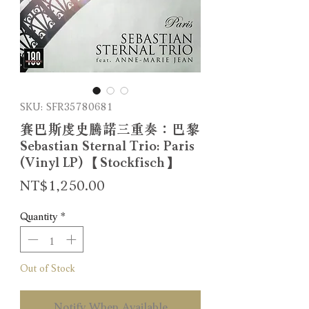
SKU: SFR35780681
賽巴斯虔史騰諾三重奏：巴黎
Sebastian Sternal Trio: Paris
(Vinyl LP) 【Stockfisch】
Price
NT$1,250.00
Quantity
*
Out of Stock
Notify When Available