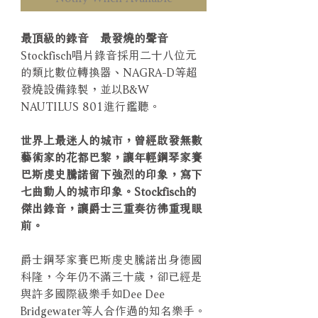
最頂級的錄音 最發燒的聲音
Stockfisch唱片錄音採用二十八位元
的類比數位轉換器、NAGRA-D等超
發燒設備錄製，並以B&W
NAUTILUS 801進行鑑聽。
世界上最迷人的城市，曾經啟發無數
藝術家的花都巴黎，讓年輕鋼琴家賽
巴斯虔史騰諾留下強烈的印象，寫下
七曲動人的城市印象。Stockfisch的
傑出錄音，讓爵士三重奏彷彿重現眼
前。
爵士鋼琴家賽巴斯虔史騰諾出身德國
科隆，今年仍不滿三十歲，卻已經是
與許多國際級樂手如Dee Dee
Bridgewater等人合作過的知名樂手。