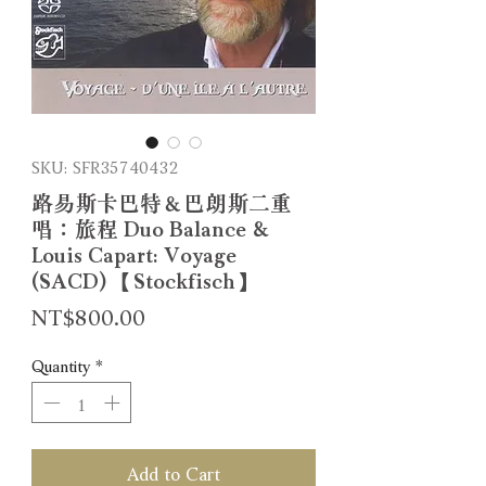
SKU: SFR35740432
路易斯卡巴特＆巴朗斯二重
唱：旅程 Duo Balance &
Louis Capart: Voyage
(SACD) 【Stockfisch】
Price
NT$800.00
Quantity
*
Add to Cart