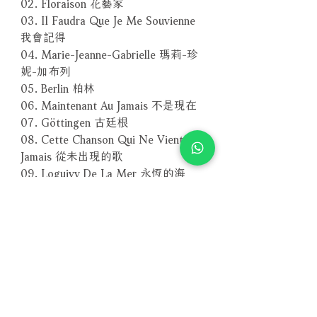
02. Floraison 花藝家
03. Il Faudra Que Je Me Souvienne
我會記得
04. Marie-Jeanne-Gabrielle 瑪莉-珍
妮-加布列
05. Berlin 柏林
06. Maintenant Au Jamais 不是現在
07. Göttingen 古廷根
08. Cette Chanson Qui Ne Vient
Jamais 從未出現的歌
09. Loguivy De La Mer 永恆的海
10. Différents Mais Tous Pareils 殊
途同歸
11. Le Présent Têtu 頑固酒吧
12. Patience 耐心
13. Au Large Du Gueveur – Reprise
Instrumental 海洋悲歌演奏版
－－－－－－－－－－－－－－－－