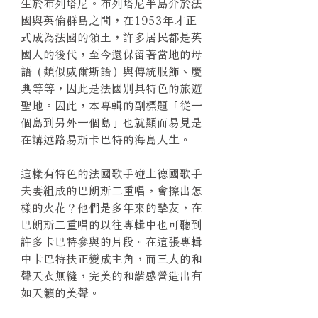
生於布列塔尼。布列塔尼半島介於法
國與英倫群島之間，在1953年才正
式成為法國的領土，許多居民都是英
國人的後代，至今還保留著當地的母
語（類似威爾斯語）與傳統服飾、慶
典等等，因此是法國別具特色的旅遊
聖地。因此，本專輯的副標題「從一
個島到另外一個島」也就顯而易見是
在講述路易斯卡巴特的海島人生。
這樣有特色的法國歌手碰上德國歌手
夫妻組成的巴朗斯二重唱，會擦出怎
樣的火花？他們是多年來的摯友，在
巴朗斯二重唱的以往專輯中也可聽到
許多卡巴特參與的片段。在這張專輯
中卡巴特扶正變成主角，而三人的和
聲天衣無縫，完美的和諧感營造出有
如天籟的美聲。