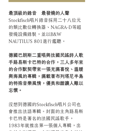
最頂級的錄音 最發燒的人聲
Stockfisch唱片錄音採用二十八位元
的類比數位轉換器、NAGRA-D等超
發燒設備錄製，並以B&W
NAUTILUS 801進行鑑聽。
德國巴朗斯二重唱與法國民謠詩人歌
手路易斯卡巴特的合作，三人多年來
的合作默契帶來一張充滿喜悅、溫暖
與海風的專輯，滿載著布列塔尼半島
的特殊音樂風情，優美和諧讓人難以
忘懷。
沒想到德國的Stockfisch唱片公司也
會推出法語專輯。封面的主角路易斯
卡巴特是著名的法國民謠歌手，
1983年就推出第一張個人專輯，出