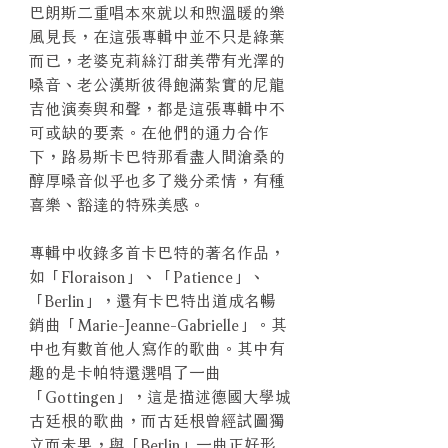
巴朗斯二重唱本來就以和煦溫暖的樂
風見長，在這張專輯中並不只是綠葉
而已，老婆克莉絲汀甜美帶有光澤的
嗓音、老公漢斯彼得飽滿紮實的尼龍
吉他演奏與和聲，都是這張專輯中不
可或缺的要素。在他們的通力合作
下，路易斯卡巴特那看盡人間滄桑的
醇厚嗓音似乎也多了幾分柔情，有種
喜樂、豁達的特殊美感。
專輯中收錄多首卡巴特的著名作品，
如「Floraison」、「Patience」、
「Berlin」，還有卡巴特出道成名暢
銷曲「Marie-Jeanne-Gabrielle」。其
中也有數首他人寫作的歌曲。其中有
趣的是卡帕特還選唱了一曲
「Gottingen」，這是描述德國大學城
古廷根的歌曲，而古廷根曾經試圖獨
立而未果，與「Berlin」一曲正好形