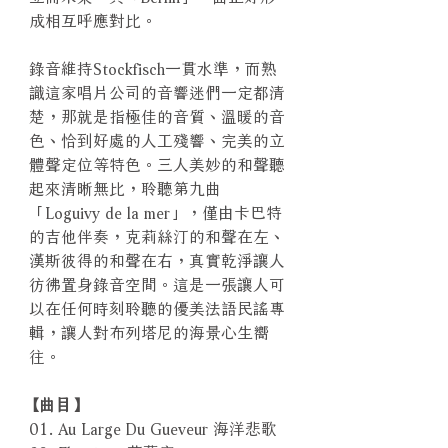
成相互呼應對比。
錄音維持Stockfisch一貫水準，而熟
識這家唱片公司的音響迷們一定都清
楚，那就是指極佳的音質、溫暖的音
色、恰到好處的人工殘響、完美的立
體聲定位等特色。三人美妙的和聲聽
起來清晰無比，聆聽第九曲
「Loguivy de la mer」，僅由卡巴特
的吉他伴奏，克莉絲汀的和聲在左、
漢斯彼得的和聲在右，真實乾淨讓人
彷彿置身錄音空間。這是一張讓人可
以在任何時刻聆聽的優美法語民謠專
輯，讓人對布列塔尼的海景心生嚮
往。
【曲目】
01. Au Large Du Gueveur 海洋悲歌