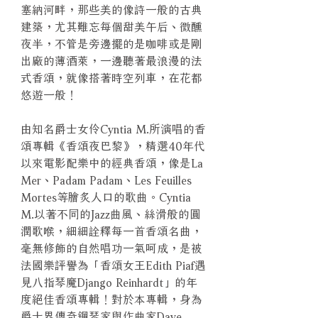
塞納河畔，那些美的像詩一般的古典
建築，尤其難忘每個甜美午后、微醺
夜半，不管是旁邊擺的是咖啡或是剛
出廠的薄酒萊，一邊聽著最浪漫的法
式香頌，就像搭著時空列車，在花都
悠遊一般！
由知名爵士女伶Cyntia M.所演唱的香
頌專輯《香頌夜巴黎》，精選40年代
以來電影配樂中的經典香頌，像是La
Mer、Padam Padam、Les Feuilles
Mortes等膾炙人口的歌曲。Cyntia
M.以著不同的Jazz曲風、絲滑般的圓
潤歌喉，細細詮釋每一首香頌名曲，
毫無修飾的自然唱功一氣呵成，是被
法國樂評譽為「香頌女王Edith Piaf遇
見八指琴魔Django Reinhardt」的年
度絕佳香頌專輯！對於本專輯，身為
爵士界傳奇鋼琴家與作曲家Dave