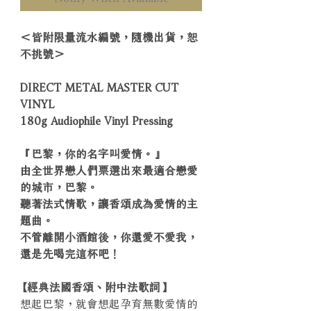
＜皆附限量流水編號，隨機出貨，恕
不挑號＞
DIRECT METAL MASTER CUT
VINYL
180g Audiophile Vinyl Pressing
『巴黎，你的名字叫愛情。』
由全世界戀人們票選出來最適合戀愛
的城市，巴黎。
聽著法式情歌，讓香頌成為愛情的主
題曲。
不管離開小酒館後，你還愛不愛我，
還是先喝完這杯吧！
【經典法國香頌、附中法歌詞】
想起巴黎，就會想起孕育無數愛情的