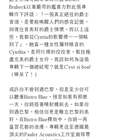
Brubeck以著嚴苛的鑑賞力對此張專
輯作下評語：「一張真正絕佳的爵士
香頌，是要能喚醒人們的感官記憶，
回復往昔美好的爵士情懷，而以上這
些，我都從Cyntia的歌聲裡一一領略
到了」。飽富一種女性獨特嗓音的
Cynthia，是同行裡的佼佼者，歌技極
盡完美的爵士女伶。我該如何為這張
專輯下一個總結呢？就是C'est si bon!
（棒呆了！）
或許你不曾到過巴黎，但是至少你可
以聽著Bistro Blue，預習如果有那麼
一天，你將搭著噴射機前去。如果你
到過巴黎，相信你更是難忘巴黎的美
好，在Bistro Blue釋放中，你將一再
溫習花都的浪漫。專輯更送至德國最
頂尖的Pauler Acoustics工作室做母帶