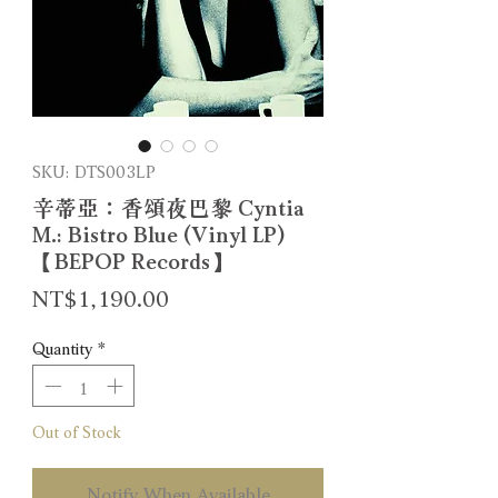
SKU: DTS003LP
辛蒂亞：香頌夜巴黎 Cyntia
M.: Bistro Blue (Vinyl LP)
【BEPOP Records】
Price
NT$1,190.00
Quantity
*
Out of Stock
Notify When Available