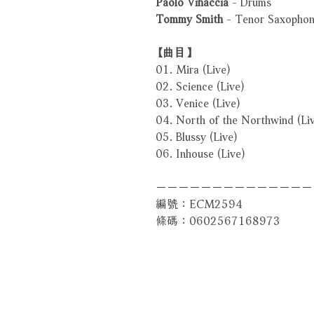
Paolo Vinaccia
- Drums
Tommy Smith
- Tenor Saxopho
【曲目】
01. Mira (Live)
02. Science (Live)
03. Venice (Live)
04. North of the Northwind (Li
05. Blussy (Live)
06. Inhouse (Live)
－－－－－－－－－－－－－－
編號：ECM2594
條碼：0602567168973