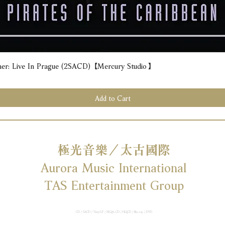
e In Prague (2SACD) 【Mercury Studio】
Quick View
Add to Cart
極光音樂／太古國際
Aurora Music International
TAS Entertainment Group
CD / SACD / Vinyl LP / MQA-CD / HQCD / Blu-ray / DVD