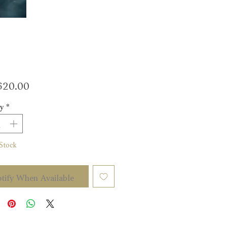
Price
20.00
y
*
Stock
tify When Available