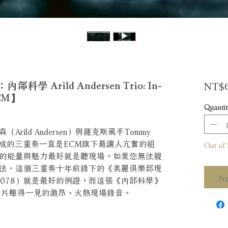
NT$6
Arild Andersen Trio: In-
ECM】
Quantit
ild Andersen）與薩克斯風手Tommy
accia組成的三重奏一直是ECM旗下最讓人亢奮的組
Out of 
的能量與魅力最好就是聽現場，如果您無法親
法。這個三重奏十年前錄下的《美麗俱樂部現
No
le，ECM2078）就是最好的例證，而這張《內部科學》
唱片難得一見的激昂、火熱現場錄音。