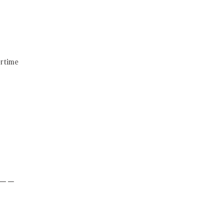
rtime
－－