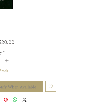
Price
20.00
y
*
Stock
tify When Available