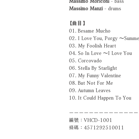
Massimo Moriconi
- bass
Massimo Manzi
- drums
【曲目】
01. Besame Mucho
02. I Love You, Porgy 〜Summe
03. My Foolish Heart
04. So In Love 〜I Love You
05. Corcovado
06. Stella By Starlight
07. My Funny Valentine
08. But Not For Me
09. Autumn Leaves
10. It Could Happen To You
－－－－－－－－－－－－－－
編號：VHCD-1001
條碼：4571292510011