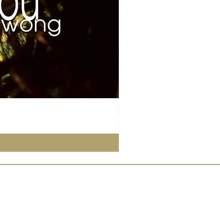
Susan Wong：靠近你（25週年紀
Price
NT$700.00