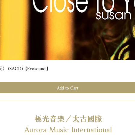
(SACD) 【Evosound】
Quick View
Add to Cart
極光音樂／太古國際
Aurora Music International