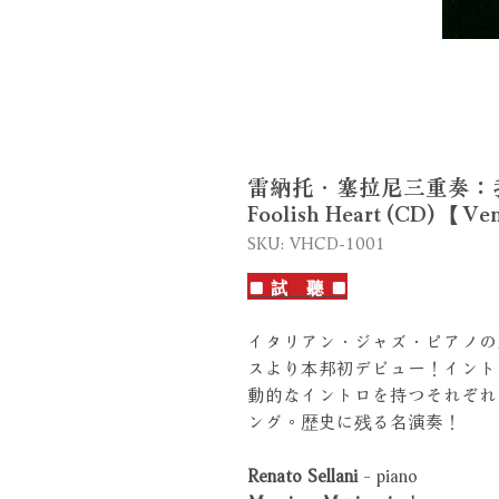
雷納托．塞拉尼三重奏：我愚蠢的心
Foolish Heart (CD) 【V
SKU: VHCD-1001
■ 試 聽 ■
イタリアン．ジャズ．ピアノの
スより本邦初デビュー！イント
動的なイントロを持つそれぞれ
ング。歴史に残る名演奏！
Renato Sellani
- piano