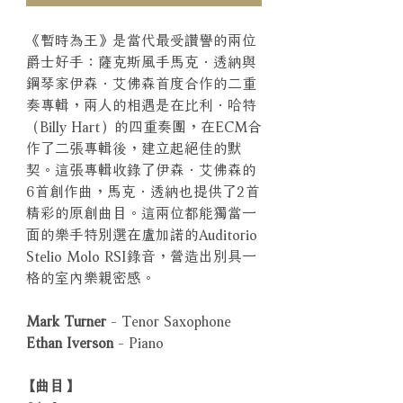
《暫時為王》是當代最受讚譽的兩位
爵士好手：薩克斯風手馬克．透納與
鋼琴家伊森．艾佛森首度合作的二重
奏專輯，兩人的相遇是在比利．哈特
（Billy Hart）的四重奏團，在ECM合
作了二張專輯後，建立起絕佳的默
契。這張專輯收錄了伊森．艾佛森的
6首創作曲，馬克．透納也提供了2首
精彩的原創曲目。這兩位都能獨當一
面的樂手特別選在盧加諾的Auditorio
Stelio Molo RSI錄音，營造出別具一
格的室內樂親密感。
Mark Turner
- Tenor Saxophone
Ethan Iverson
- Piano
【曲目】