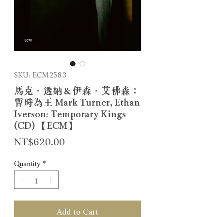
SKU: ECM2583
馬克．透納＆伊森．艾佛森：
暫時為王 Mark Turner, Ethan
Iverson: Temporary Kings
(CD) 【ECM】
Price
NT$620.00
Quantity
*
Add to Cart