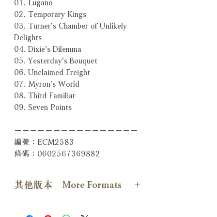
01. Lugano
02. Temporary Kings
03. Turner’s Chamber of Unlikely
Delights
04. Dixie’s Dilemma
05. Yesterday’s Bouquet
06. Unclaimed Freight
07. Myron’s World
08. Third Familiar
09. Seven Points
－－－－－－－－－－－－－－－－
編號：ECM2583
條碼：0602567369882
其他版本 More Formats
【Vinyl LP版本】