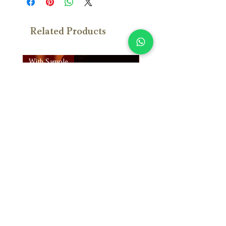
Related Products
With Sample
With Sample
Susan Wong：靠近你（25週年紀
Susan Wong：靠近你（
念版） (SACD) 【Evosound】
念版） (MQA-CD) 【Evos
Price
Price
NT$950.00
NT$700.00