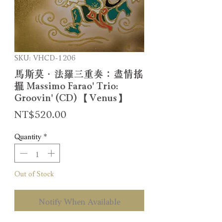
SKU: VHCD-1206
馬斯莫．法羅三重奏：盡情搖
擺 Massimo Farao' Trio:
Groovin' (CD) 【Venus】
Price
NT$520.00
Quantity
*
Out of Stock
Notify When Available