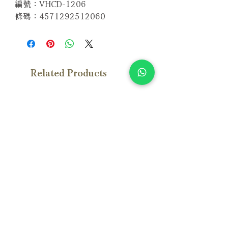
編號：VHCD-1206
條碼：4571292512060
Related Products
With Sample
With Sample