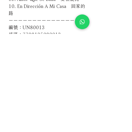
10. En Dirección A Mi Casa 回家的
路
－－－－－－－－－－－－－－－－
編號：UN80013
條碼：7798135080013
Related Products
With Sample
With Sample