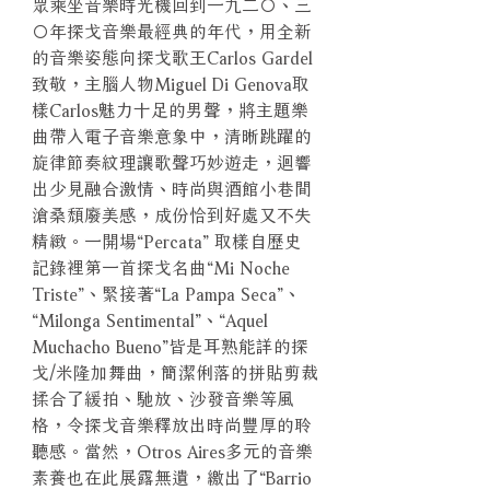
眾乘坐音樂時光機回到一九二○、三
○年探戈音樂最經典的年代，用全新
的音樂姿態向探戈歌王Carlos Gardel
致敬，主腦人物Miguel Di Genova取
樣Carlos魅力十足的男聲，將主題樂
曲帶入電子音樂意象中，清晰跳躍的
旋律節奏紋理讓歌聲巧妙遊走，迴響
出少見融合激情、時尚與酒館小巷間
滄桑頹廢美感，成份恰到好處又不失
精緻。一開場“Percata” 取樣自歷史
記錄裡第一首探戈名曲“Mi Noche
Triste”、緊接著“La Pampa Seca”、
“Milonga Sentimental”、“Aquel
Muchacho Bueno”皆是耳熟能詳的探
戈/米隆加舞曲，簡潔俐落的拼貼剪裁
揉合了緩拍、馳放、沙發音樂等風
格，令探戈音樂釋放出時尚豐厚的聆
聽感。當然，Otros Aires多元的音樂
素養也在此展露無遺，繳出了“Barrio