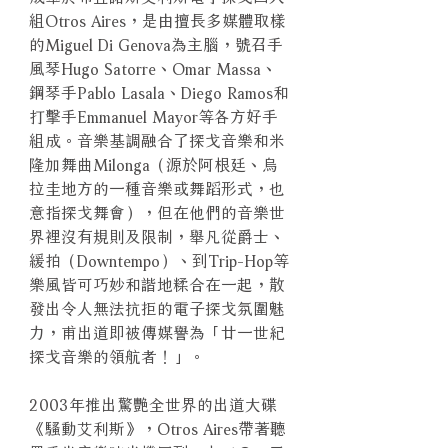
組Otros Aires，是由擅長多媒體取樣
的Miguel Di Genova為主腦，號召手
風琴Hugo Satorre、Omar Massa、
鋼琴手Pablo Lasala、Diego Ramos和
打擊手Emmanuel Mayor等各方好手
組成。音樂基調融合了探戈音樂和米
隆加舞曲Milonga（源於阿根廷、烏
拉圭地方的一種音樂或舞蹈形式，也
意指探戈舞會），但在他們的音樂世
界裡沒有規則及限制，舉凡從爵士、
緩拍（Downtempo）、到Trip-Hop等
樂風皆可巧妙和諧地糅合在一起，散
發出令人無法抗拒的電子探戈氛圍魅
力，甫出道即被傳媒譽為「廿一世紀
探戈音樂的領航者！」。
2003年推出驚艷全世界的出道大碟
《騷動艾利斯》，Otros Aires帶著聽